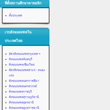
ที่ตั้งสถานศึกษาคาทอลิก
ทั้งประเทศ
เวบสังฆมณฑลใน
ประเทศไทย
อัครสังฆมณฑลกรุงเทพ ฯ
สังฆมณฑลจันทบุรี
สังฆมณฑลเชียงใหม่
อัครสังฆมณฑลท่าแร่ - หนอง
แสง
สังฆมณฑลนครราชสีมา
สังฆมณฑลนครสวรรค์
สังฆมณฑลราชบุรี
สังฆมณฑลสุราษฎร์ธานี
สังฆมณฑลอุดรธานี
สังฆมณฑลอุบลราชธานี