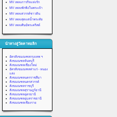
MV เพลงภารกิจแห่งรัก
MV เพลงพักพิงในพระเจ้า
MV เพลงสวรรค์ชาวดิน
MV เพลงสุดแต่น้ำพระทัย
MV เพลงศิษย์พระคริสต์
นำทางสู่วัดคาทอลิก
อัครสังฆมณฑลกรุงเทพ ฯ
สังฆมณฑลจันทบุรี
สังฆมณฑลเชียงใหม่
อัครสังฆมณฑลท่าแร่ - หนอง
แสง
สังฆมณฑลนครราชสีมา
สังฆมณฑลนครสวรรค์
สังฆมณฑลราชบุรี
สังฆมณฑลสุราษฎร์ธานี
สังฆมณฑลอุดรธานี
สังฆมณฑลอุบลราชธานี
สังฆมณฑลเชียงราย