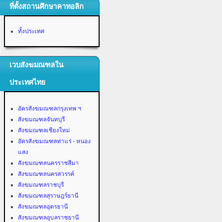
ที่ตั้งสถานศึกษาคาทอลิก
ทั้งประเทศ
เวบสังฆมณฑลใน
ประเทศไทย
อัครสังฆมณฑลกรุงเทพ ฯ
สังฆมณฑลจันทบุรี
สังฆมณฑลเชียงใหม่
อัครสังฆมณฑลท่าแร่ - หนอง
แสง
สังฆมณฑลนครราชสีมา
สังฆมณฑลนครสวรรค์
สังฆมณฑลราชบุรี
สังฆมณฑลสุราษฎร์ธานี
สังฆมณฑลอุดรธานี
สังฆมณฑลอุบลราชธานี