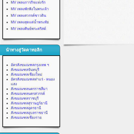
MV เพลงภารกิจแห่งรัก
MV เพลงพักพิงในพระเจ้า
MV เพลงสวรรค์ชาวดิน
MV เพลงสุดแต่น้ำพระทัย
MV เพลงศิษย์พระคริสต์
นำทางสู่วัดคาทอลิก
อัครสังฆมณฑลกรุงเทพ ฯ
สังฆมณฑลจันทบุรี
สังฆมณฑลเชียงใหม่
อัครสังฆมณฑลท่าแร่ - หนอง
แสง
สังฆมณฑลนครราชสีมา
สังฆมณฑลนครสวรรค์
สังฆมณฑลราชบุรี
สังฆมณฑลสุราษฎร์ธานี
สังฆมณฑลอุดรธานี
สังฆมณฑลอุบลราชธานี
สังฆมณฑลเชียงราย