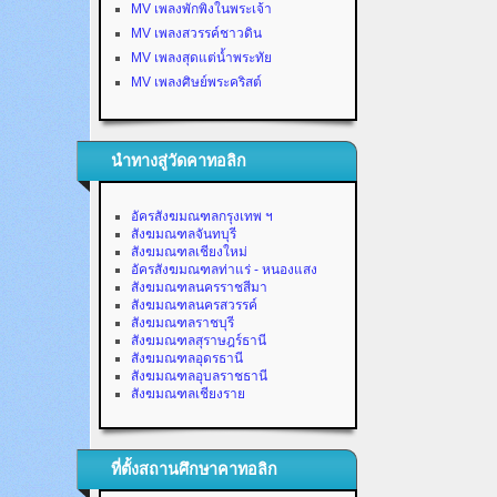
MV เพลงพักพิงในพระเจ้า
MV เพลงสวรรค์ชาวดิน
MV เพลงสุดแต่น้ำพระทัย
MV เพลงศิษย์พระคริสต์
นำทางสู่วัดคาทอลิก
อัครสังฆมณฑลกรุงเทพ ฯ
สังฆมณฑลจันทบุรี
สังฆมณฑลเชียงใหม่
อัครสังฆมณฑลท่าแร่ - หนองแสง
สังฆมณฑลนครราชสีมา
สังฆมณฑลนครสวรรค์
สังฆมณฑลราชบุรี
สังฆมณฑลสุราษฎร์ธานี
สังฆมณฑลอุดรธานี
สังฆมณฑลอุบลราชธานี
สังฆมณฑลเชียงราย
ที่ตั้งสถานศึกษาคาทอลิก