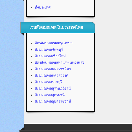
ทั้งประเทศ
เวบสังฆมณฑลในประเทศไทย
อัครสังฆมณฑลกรุงเทพ ฯ
สังฆมณฑลจันทบุรี
สังฆมณฑลเชียงใหม่
อัครสังฆมณฑลท่าแร่ - หนองแสง
สังฆมณฑลนครราชสีมา
สังฆมณฑลนครสวรรค์
สังฆมณฑลราชบุรี
สังฆมณฑลสุราษฎร์ธานี
สังฆมณฑลอุดรธานี
สังฆมณฑลอุบลราชธานี