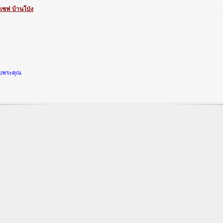
ยเซฟ บ้านโป่ง
อบพระคุณ