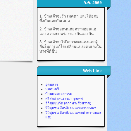
ก.ค. 2569
1. ข้าพเจ้าจะรัก เมตตา และให้อภัย
ซึ่งกันและกันเสมอ
2. ข้าพเจ้าจอดทนต่อความอ่อนแอ
และความบกพร่องของกันและกัน
3, ข้าพเจ้าจะให้โอกาสตนเองและผู้
อื่นในการแก้ไขเปลี่ยนแปลงตนเองใน
ทางที่ดีขึ้น
Web Link
อุดมสาร
มุมดนตรี
บ้านเณรแสงธรรม
คริสตศาสนธรรม กรุงเทพ
วิถีชุมชนวัด (สภาพระสังฆราช)
วิถีชุมชน อัครสังฆมณฑลกรุงเทพฯ
วิถีชุมชน อัครสังฆมณฑลท่าแร่-หนอง
แสง