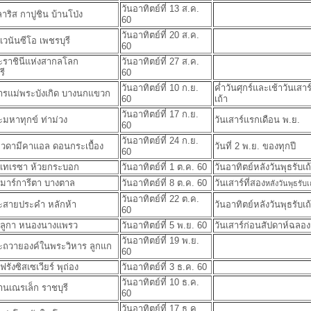
วันอาทิตย์ที่ 13 ส.ค.
ริส กาปูชิน บ้านโป่ง
60
วันอาทิตย์ที่ 20 ส.ค.
เวนันซีโอ เพชรบุรี
60
ะราชินีแห่งสากลโลก
วันอาทิตย์ที่ 27 ส.ค.
รี
60
วันอาทิตย์ที่ 10 ก.ย.
ค่ำวันศุกร์และเช้าวันเสาร
ารแม่พระบังเกิด บางนกแขวก
60
เถ้า
วันอาทิตย์ที่ 17 ก.ย.
ะมหาทุกข์ ท่าม่วง
วันเสาร์แรกเดือน พ.ย.
60
วันอาทิตย์ที่ 24 ก.ย.
ทวดามีคาแอล ดอนกระเบื้อง
วันที่ 2 พ.ย. ของทุกปี
60
ญเทเรซา ห้วยกระบอก
วันอาทิตย์ที่ 1 ต.ค. 60
วันอาทิตย์หลังวันพุธรับเถ
ญมาร์การีตา บางตาล
วันอาทิตย์ที่ 8 ต.ค. 60
วันเสาร์ที่สอง
หลังวันพุธรับเ
วันอาทิตย์ที่ 22 ต.ค.
ระสายประคำ หลักห้า
วันอาทิตย์หลังวันพุธรับเถ
60
ุญลูกา หนองนางแพรว
วันอาทิตย์ที่ 5 พ.ย. 60
วันเสาร์ก่อนสัปดาห์ฉลอง
วันอาทิตย์ที่ 19 พ.ย.
ระถวายองค์ในพระวิหาร ลูกแก
60
ฟรังซิสเซเวียร์ พุถ่อง
วันอาทิตย์ที่ 3 ธ.ค. 60
วันอาทิตย์ที่ 10 ธ.ค.
้านเณรเล็ก ราชบุรี
60
วันอาทิตย์ที่ 17 ธ.ค.