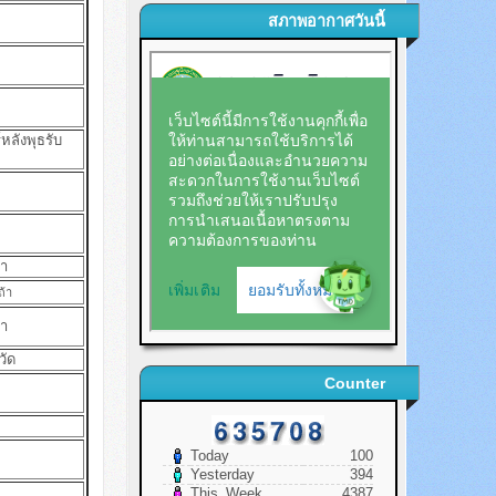
สภาพอากาศวันนี้
์หลังพุธรับ
้า
ถ้า
้า
วัด
Counter
Today
100
Yesterday
394
This_Week
4387