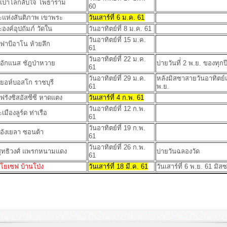
ุญเปาโลกลับใจ โพธาราม
60
ะแห่งสันติภาพ เขาพระ
วันเสาร์ที่ 6 ม.ค. 61
ะองค์อุปถัมภ์ วัดใน
วันอาทิตย์ที่ 8 ม.ค. 61
วันอาทิตย์ที่ 15 ม.ค.
ญฟาบีอาโน ห้วยลึก
61
วันอาทิตย์ที่ 22 ม.ค.
ญอักแนส ชัฎป่าหวาย
บ่ายวันที่่ 2 พ.ย. ของทุกป
61
วันอาทิตย์ที่ 29 ม.ค.
หลังมิสซาสายวันอาทิตย์
ญยอห์บอสโก ราชบุรี
61
พ.ย.
ญฟรังซิสอัสซีซี หาดแตง
วันเสาร์ที่ 4 ก.พ. 61
วันอาทิตย์ที่ 12 ก.พ.
เมืองลูร์ด ท่าเรือ
61
วันอาทิตย์ที่ 19 ก.พ.
ญอังเยลา ซอนต้า
61
วันอาทิตย์ที่ 26 ก.พ.
สุทธิวงศ์ แพรกหนามแดง
บ่ายวันฉลองวัด
61
ญโยเซฟ บ้านโป่ง
วันเสาร์ที่ 18 มี.ค. 61
วันเสาร์ที่ 6 พ.ย. 61 มิส