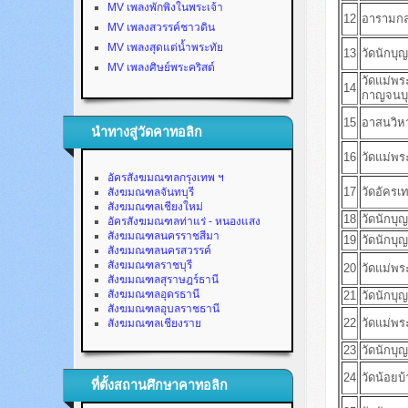
MV เพลงพักพิงในพระเจ้า
12
อารามกลา
MV เพลงสวรรค์ชาวดิน
MV เพลงสุดแต่น้ำพระทัย
13
วัดนักบุญ
MV เพลงศิษย์พระคริสต์
วัดแม่พร
14
กาญจนบุ
15
อาสนวิห
นำทางสู่วัดคาทอลิก
16
วัดแม่พร
อัครสังฆมณฑลกรุงเทพ ฯ
17
วัดอัครเ
สังฆมณฑลจันทบุรี
สังฆมณฑลเชียงใหม่
18
วัดนักบุ
อัครสังฆมณฑลท่าแร่ - หนองแสง
สังฆมณฑลนครราชสีมา
19
วัดนักบุ
สังฆมณฑลนครสวรรค์
สังฆมณฑลราชบุรี
20
วัดแม่พ
สังฆมณฑลสุราษฎร์ธานี
สังฆมณฑลอุดรธานี
21
วัดนักบ
สังฆมณฑลอุบลราชธานี
22
วัดแม่พ
สังฆมณฑลเชียงราย
23
วัดนักบุญ
24
วัดน้อยบ
ที่ตั้งสถานศึกษาคาทอลิก