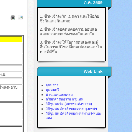
ก.ค. 2569
1. ข้าพเจ้าจะรัก เมตตา และให้อภัย
ซึ่งกันและกันเสมอ
2. ข้าพเจ้าจอดทนต่อความอ่อนแอ
และความบกพร่องของกันและกัน
3, ข้าพเจ้าจะให้โอกาสตนเองและผู้
อื่นในการแก้ไขเปลี่ยนแปลงตนเองใน
ทางที่ดีขึ้น
.
Web Link
พ.ย.
.
อุดมสาร
์หลังพุธรับ
มุมดนตรี
บ้านเณรแสงธรรม
คริสตศาสนธรรม กรุงเทพ
วิถีชุมชนวัด (สภาพระสังฆราช)
วิถีชุมชน อัครสังฆมณฑลกรุงเทพฯ
วิถีชุมชน อัครสังฆมณฑลท่าแร่-หนอง
แสง