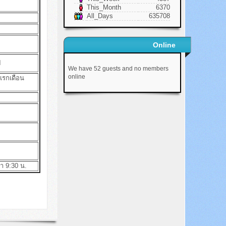
This_Month
6370
All_Days
635708
Online
ี
We have 52 guests and no members
online
แรกเดือน
ซา 9:30 น.