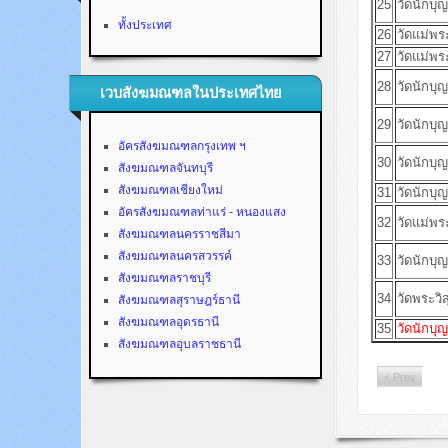
25
วัดนักบ
ทั้งประเทศ
26
วัดแม่พร
27
วัดแม่พร
28
วัดนักบุ
เวบสังฆมณฑลในประเทศไทย
29
วัดนักบุ
อัครสังฆมณฑลกรุงเทพ ฯ
30
วัดนักบุ
สังฆมณฑลจันทบุรี
สังฆมณฑลเชียงใหม่
31
วัดนักบุ
อัครสังฆมณฑลท่าแร่ - หนองแสง
32
วัดแม่พระ
สังฆมณฑลนครราชสีมา
สังฆมณฑลนครสวรรค์
33
วัดนักบุ
สังฆมณฑลราชบุรี
34
วัดพระวิ
สังฆมณฑลสุราษฎร์ธานี
สังฆมณฑลอุดรธานี
35
วัดนักบุ
สังฆมณฑลอุบลราชธานี
< Prev