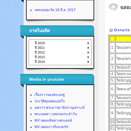
ฉลอง
เพลงฉลองวัด 18 มี.ค. 2017
Details
ภาพในอดีต
ปี 2010
1
วัดแม่พร
ปี 2011
ปี 2012
ปี 2013
2
วัดแม่พระเ
ปี 2014
3
วัดน้อยบ
4
วัดพระเ
Media in youtube
5
วัดนักบ
6
วัดพระคร
เรื่องราวของพระเยซู
7
วัดแม่พร
ประวัติคุณพ่อบอสโก
8
วัดนักบุญ
นพวาร พระมารดานิจจานุเคราะห์
9
วัดนักบุ
พระเมตตา บทสวดประจำวัน
MV เพลงเส้นทางพระสงฆ์
10
วัดน้อยน
MV เพลงภารกิจแห่งรัก
11
วัดนักบุ