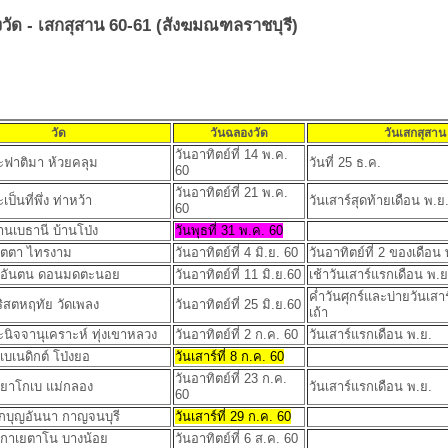
วัด - เสกสุสาน 60-61 (สังฆมณฑลราชบุรี)
วัด
วันฉลองวัด
วันเสกสุสาน
วันอาทิตย์ที่ 14 พ.ค.
ะฟาติมา ห้วยคลุม
วันที่ 25 ธ.ค.
60
วันอาทิตย์ที่ 21 พ.ค.
ป็นที่พึ่ง ท่าหว้า
วันเสาร์สุดท้ายเดือน พ.ย
60
้านเบธานี บ้านโป่ง
วันพุธที่ 31 พ.ค. 60
มตตา ไทรงาม
วันอาทิตย์ที่ 4 มิ.ย. 60
วันอาทิตย์ที่ 2 ของเดือน 
ุญอันตน ดอนมดตะนอย
วันอาทิตย์ที่ 11 มิ.ย.60
เช้าวันเสาร์แรกเดือน พ.ย
ค่ำวันศุกร์และบ่ายวันเสาร
ิสตหฤทัย วัดเพลง
วันอาทิตย์ที่ 25 มิ.ย.60
เถ้า
ะนิจจานุเคราะห์ ทุ่งเขาหลวง
วันอาทิตย์ที่ 2 ก.ค. 60
วันเสาร์แรกเดือน พ.ย.
เบเนดิกต์ โป่งยอ
วันเสาร์ที่ 8 ก.ค. 60
วันอาทิตย์ที่ 23 ก.ค.
ญยาโกเบ แม่กลอง
วันเสาร์แรกเดือน พ.ย.
60
ักบุญอันนา กาญจนบุรี
วันเสาร์ที่ 29 ก.ค. 60
ญกาเยตาโน บางน้อย
วันอาทิตย์ที่ 6 ส.ค. 60