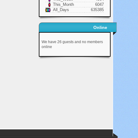
This_Month
6047
All_Days
635385
Online
We have 26 guests and no members
online