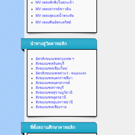
MV เพลงพักพิงในพระเจ้า
MV เพลงสวรรค์ชาวดิน
MV เพลงสุดแต่น้ำพระทัย
MV เพลงศิษย์พระคริสต์
นำทางสู่วัดคาทอลิก
อัครสังฆมณฑลกรุงเทพ ฯ
สังฆมณฑลจันทบุรี
สังฆมณฑลเชียงใหม่
อัครสังฆมณฑลท่าแร่ - หนองแสง
สังฆมณฑลนครราชสีมา
สังฆมณฑลนครสวรรค์
สังฆมณฑลราชบุรี
สังฆมณฑลสุราษฎร์ธานี
สังฆมณฑลอุดรธานี
สังฆมณฑลอุบลราชธานี
สังฆมณฑลเชียงราย
ที่ตั้งสถานศึกษาคาทอลิก