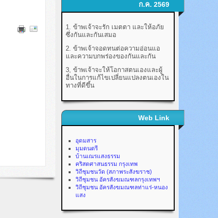
ก.ค. 2569
1. ข้าพเจ้าจะรัก เมตตา และให้อภัย
ซึ่งกันและกันเสมอ
2. ข้าพเจ้าจอดทนต่อความอ่อนแอ
และความบกพร่องของกันและกัน
3, ข้าพเจ้าจะให้โอกาสตนเองและผู้
อื่นในการแก้ไขเปลี่ยนแปลงตนเองใน
ทางที่ดีขึ้น
Web Link
อุดมสาร
มุมดนตรี
บ้านเณรแสงธรรม
คริสตศาสนธรรม กรุงเทพ
วิถีชุมชนวัด (สภาพระสังฆราช)
วิถีชุมชน อัครสังฆมณฑลกรุงเทพฯ
วิถีชุมชน อัครสังฆมณฑลท่าแร่-หนอง
แสง