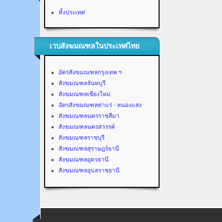
ทั้งประเทศ
เวบสังฆมณฑลในประเทศไทย
อัครสังฆมณฑลกรุงเทพ ฯ
สังฆมณฑลจันทบุรี
สังฆมณฑลเชียงใหม่
อัครสังฆมณฑลท่าแร่ - หนองแสง
สังฆมณฑลนครราชสีมา
สังฆมณฑลนครสวรรค์
สังฆมณฑลราชบุรี
สังฆมณฑลสุราษฎร์ธานี
สังฆมณฑลอุดรธานี
สังฆมณฑลอุบลราชธานี