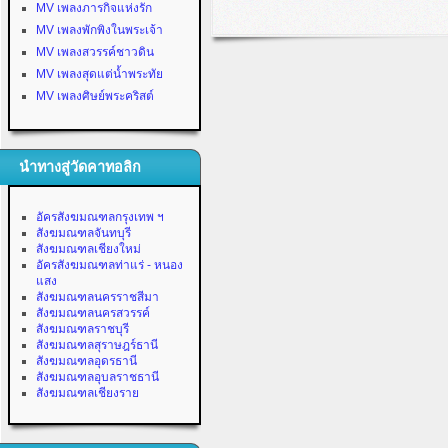
MV เพลงภารกิจแห่งรัก
MV เพลงพักพิงในพระเจ้า
MV เพลงสวรรค์ชาวดิน
MV เพลงสุดแต่น้ำพระทัย
MV เพลงศิษย์พระคริสต์
นำทางสู่วัดคาทอลิก
อัครสังฆมณฑลกรุงเทพ ฯ
สังฆมณฑลจันทบุรี
สังฆมณฑลเชียงใหม่
อัครสังฆมณฑลท่าแร่ - หนอง
แสง
สังฆมณฑลนครราชสีมา
สังฆมณฑลนครสวรรค์
สังฆมณฑลราชบุรี
สังฆมณฑลสุราษฎร์ธานี
สังฆมณฑลอุดรธานี
สังฆมณฑลอุบลราชธานี
สังฆมณฑลเชียงราย