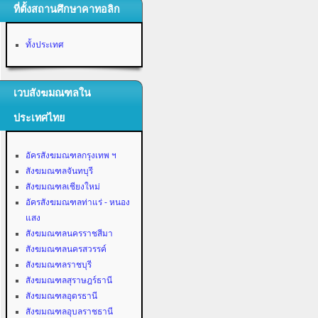
ที่ตั้งสถานศึกษาคาทอลิก
ทั้งประเทศ
เวบสังฆมณฑลใน
ประเทศไทย
อัครสังฆมณฑลกรุงเทพ ฯ
สังฆมณฑลจันทบุรี
สังฆมณฑลเชียงใหม่
อัครสังฆมณฑลท่าแร่ - หนอง
แสง
สังฆมณฑลนครราชสีมา
สังฆมณฑลนครสวรรค์
สังฆมณฑลราชบุรี
สังฆมณฑลสุราษฎร์ธานี
สังฆมณฑลอุดรธานี
สังฆมณฑลอุบลราชธานี