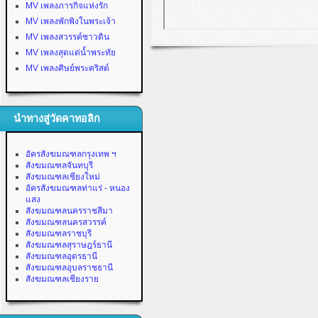
MV เพลงภารกิจแห่งรัก
MV เพลงพักพิงในพระเจ้า
MV เพลงสวรรค์ชาวดิน
MV เพลงสุดแต่น้ำพระทัย
MV เพลงศิษย์พระคริสต์
นำทางสู่วัดคาทอลิก
อัครสังฆมณฑลกรุงเทพ ฯ
สังฆมณฑลจันทบุรี
สังฆมณฑลเชียงใหม่
อัครสังฆมณฑลท่าแร่ - หนอง
แสง
สังฆมณฑลนครราชสีมา
สังฆมณฑลนครสวรรค์
สังฆมณฑลราชบุรี
สังฆมณฑลสุราษฎร์ธานี
สังฆมณฑลอุดรธานี
สังฆมณฑลอุบลราชธานี
สังฆมณฑลเชียงราย