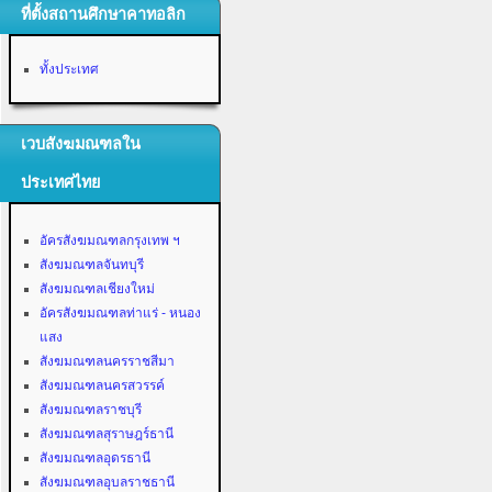
ที่ตั้งสถานศึกษาคาทอลิก
ทั้งประเทศ
เวบสังฆมณฑลใน
ประเทศไทย
อัครสังฆมณฑลกรุงเทพ ฯ
สังฆมณฑลจันทบุรี
สังฆมณฑลเชียงใหม่
อัครสังฆมณฑลท่าแร่ - หนอง
แสง
สังฆมณฑลนครราชสีมา
สังฆมณฑลนครสวรรค์
สังฆมณฑลราชบุรี
สังฆมณฑลสุราษฎร์ธานี
สังฆมณฑลอุดรธานี
สังฆมณฑลอุบลราชธานี