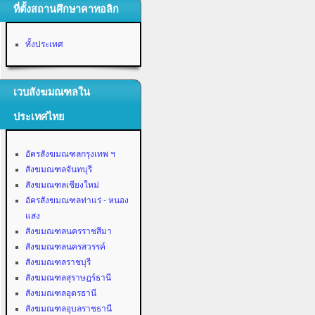
ที่ตั้งสถานศึกษาคาทอลิก
ทั้งประเทศ
เวบสังฆมณฑลใน
ประเทศไทย
อัครสังฆมณฑลกรุงเทพ ฯ
สังฆมณฑลจันทบุรี
สังฆมณฑลเชียงใหม่
อัครสังฆมณฑลท่าแร่ - หนอง
แสง
สังฆมณฑลนครราชสีมา
สังฆมณฑลนครสวรรค์
สังฆมณฑลราชบุรี
สังฆมณฑลสุราษฎร์ธานี
สังฆมณฑลอุดรธานี
สังฆมณฑลอุบลราชธานี