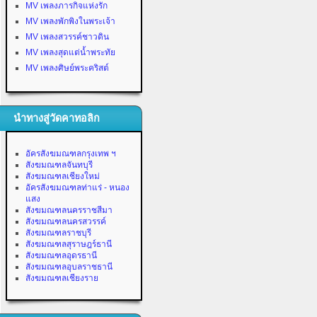
MV เพลงภารกิจแห่งรัก
MV เพลงพักพิงในพระเจ้า
MV เพลงสวรรค์ชาวดิน
MV เพลงสุดแต่น้ำพระทัย
MV เพลงศิษย์พระคริสต์
นำทางสู่วัดคาทอลิก
อัครสังฆมณฑลกรุงเทพ ฯ
สังฆมณฑลจันทบุรี
สังฆมณฑลเชียงใหม่
อัครสังฆมณฑลท่าแร่ - หนอง
แสง
สังฆมณฑลนครราชสีมา
สังฆมณฑลนครสวรรค์
สังฆมณฑลราชบุรี
สังฆมณฑลสุราษฎร์ธานี
สังฆมณฑลอุดรธานี
สังฆมณฑลอุบลราชธานี
สังฆมณฑลเชียงราย