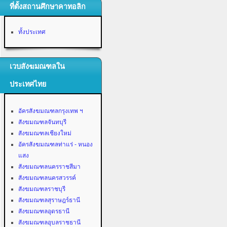
ที่ตั้งสถานศึกษาคาทอลิก
ทั้งประเทศ
เวบสังฆมณฑลใน
ประเทศไทย
อัครสังฆมณฑลกรุงเทพ ฯ
สังฆมณฑลจันทบุรี
สังฆมณฑลเชียงใหม่
อัครสังฆมณฑลท่าแร่ - หนอง
แสง
สังฆมณฑลนครราชสีมา
สังฆมณฑลนครสวรรค์
สังฆมณฑลราชบุรี
สังฆมณฑลสุราษฎร์ธานี
สังฆมณฑลอุดรธานี
สังฆมณฑลอุบลราชธานี