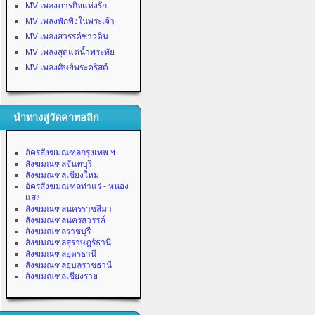
MV เพลงภารกิจแห่งรัก
MV เพลงพักพิงในพระเจ้า
MV เพลงสวรรค์ชาวดิน
MV เพลงสุดแต่น้ำพระทัย
MV เพลงศิษย์พระคริสต์
นำทางสู่วัดคาทอลิก
อัครสังฆมณฑลกรุงเทพ ฯ
สังฆมณฑลจันทบุรี
สังฆมณฑลเชียงใหม่
อัครสังฆมณฑลท่าแร่ - หนอง
แสง
สังฆมณฑลนครราชสีมา
สังฆมณฑลนครสวรรค์
สังฆมณฑลราชบุรี
สังฆมณฑลสุราษฎร์ธานี
สังฆมณฑลอุดรธานี
สังฆมณฑลอุบลราชธานี
สังฆมณฑลเชียงราย