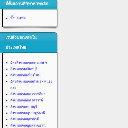
ที่ตั้งสถานศึกษาคาทอลิก
ทั้งประเทศ
เวบสังฆมณฑลใน
ประเทศไทย
อัครสังฆมณฑลกรุงเทพ ฯ
สังฆมณฑลจันทบุรี
สังฆมณฑลเชียงใหม่
อัครสังฆมณฑลท่าแร่ - หนอง
แสง
สังฆมณฑลนครราชสีมา
สังฆมณฑลนครสวรรค์
สังฆมณฑลราชบุรี
สังฆมณฑลสุราษฎร์ธานี
สังฆมณฑลอุดรธานี
สังฆมณฑลอุบลราชธานี