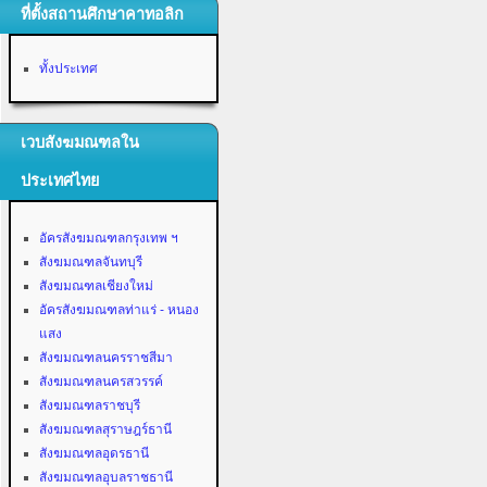
ที่ตั้งสถานศึกษาคาทอลิก
ทั้งประเทศ
เวบสังฆมณฑลใน
ประเทศไทย
อัครสังฆมณฑลกรุงเทพ ฯ
สังฆมณฑลจันทบุรี
สังฆมณฑลเชียงใหม่
อัครสังฆมณฑลท่าแร่ - หนอง
แสง
สังฆมณฑลนครราชสีมา
สังฆมณฑลนครสวรรค์
สังฆมณฑลราชบุรี
สังฆมณฑลสุราษฎร์ธานี
สังฆมณฑลอุดรธานี
สังฆมณฑลอุบลราชธานี