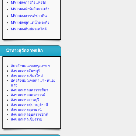
MV เพลงภารกิจแห่งรัก
MV เพลงพักพิงในพระเจ้า
MV เพลงสวรรค์ชาวดิน
MV เพลงสุดแต่น้ำพระทัย
MV เพลงศิษย์พระคริสต์
นำทางสู่วัดคาทอลิก
อัครสังฆมณฑลกรุงเทพ ฯ
สังฆมณฑลจันทบุรี
สังฆมณฑลเชียงใหม่
อัครสังฆมณฑลท่าแร่ - หนอง
แสง
สังฆมณฑลนครราชสีมา
สังฆมณฑลนครสวรรค์
สังฆมณฑลราชบุรี
สังฆมณฑลสุราษฎร์ธานี
สังฆมณฑลอุดรธานี
สังฆมณฑลอุบลราชธานี
สังฆมณฑลเชียงราย