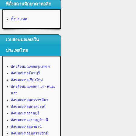
ที่ตั้งสถานศึกษาคาทอลิก
ทั้งประเทศ
เวบสังฆมณฑลใน
ประเทศไทย
อัครสังฆมณฑลกรุงเทพ ฯ
สังฆมณฑลจันทบุรี
สังฆมณฑลเชียงใหม่
อัครสังฆมณฑลท่าแร่ - หนอง
แสง
สังฆมณฑลนครราชสีมา
สังฆมณฑลนครสวรรค์
สังฆมณฑลราชบุรี
สังฆมณฑลสุราษฎร์ธานี
สังฆมณฑลอุดรธานี
สังฆมณฑลอุบลราชธานี