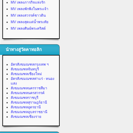
MV เพลงภารกิจแห่งรัก
MV เพลงพักพิงในพระเจ้า
MV เพลงสวรรค์ชาวดิน
MV เพลงสุดแต่น้ำพระทัย
MV เพลงศิษย์พระคริสต์
นำทางสู่วัดคาทอลิก
อัครสังฆมณฑลกรุงเทพ ฯ
สังฆมณฑลจันทบุรี
สังฆมณฑลเชียงใหม่
อัครสังฆมณฑลท่าแร่ - หนอง
แสง
สังฆมณฑลนครราชสีมา
สังฆมณฑลนครสวรรค์
สังฆมณฑลราชบุรี
สังฆมณฑลสุราษฎร์ธานี
สังฆมณฑลอุดรธานี
สังฆมณฑลอุบลราชธานี
สังฆมณฑลเชียงราย