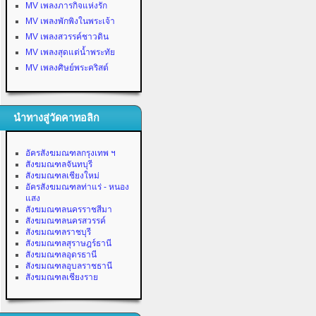
MV เพลงภารกิจแห่งรัก
MV เพลงพักพิงในพระเจ้า
MV เพลงสวรรค์ชาวดิน
MV เพลงสุดแต่น้ำพระทัย
MV เพลงศิษย์พระคริสต์
นำทางสู่วัดคาทอลิก
อัครสังฆมณฑลกรุงเทพ ฯ
สังฆมณฑลจันทบุรี
สังฆมณฑลเชียงใหม่
อัครสังฆมณฑลท่าแร่ - หนอง
แสง
สังฆมณฑลนครราชสีมา
สังฆมณฑลนครสวรรค์
สังฆมณฑลราชบุรี
สังฆมณฑลสุราษฎร์ธานี
สังฆมณฑลอุดรธานี
สังฆมณฑลอุบลราชธานี
สังฆมณฑลเชียงราย