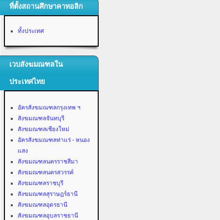
ที่ตั้งสถานศึกษาคาทอลิก
ทั้งประเทศ
เวบสังฆมณฑลใน
ประเทศไทย
อัครสังฆมณฑลกรุงเทพ ฯ
สังฆมณฑลจันทบุรี
สังฆมณฑลเชียงใหม่
อัครสังฆมณฑลท่าแร่ - หนอง
แสง
สังฆมณฑลนครราชสีมา
สังฆมณฑลนครสวรรค์
สังฆมณฑลราชบุรี
สังฆมณฑลสุราษฎร์ธานี
สังฆมณฑลอุดรธานี
สังฆมณฑลอุบลราชธานี