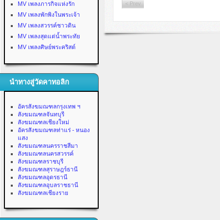
MV เพลงภารกิจแห่งรัก
< Prev
MV เพลงพักพิงในพระเจ้า
MV เพลงสวรรค์ชาวดิน
MV เพลงสุดแต่น้ำพระทัย
MV เพลงศิษย์พระคริสต์
นำทางสู่วัดคาทอลิก
อัครสังฆมณฑลกรุงเทพ ฯ
สังฆมณฑลจันทบุรี
สังฆมณฑลเชียงใหม่
อัครสังฆมณฑลท่าแร่ - หนอง
แสง
สังฆมณฑลนครราชสีมา
สังฆมณฑลนครสวรรค์
สังฆมณฑลราชบุรี
สังฆมณฑลสุราษฎร์ธานี
สังฆมณฑลอุดรธานี
สังฆมณฑลอุบลราชธานี
สังฆมณฑลเชียงราย