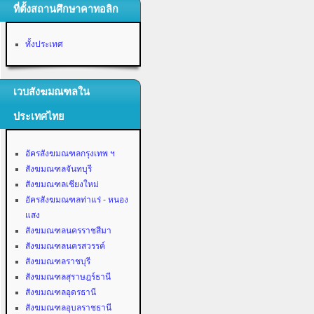
ที่ตั้งสถานศึกษาคาทอลิก
ทั้งประเทศ
เวบสังฆมณฑลใน
ประเทศไทย
อัครสังฆมณฑลกรุงเทพ ฯ
สังฆมณฑลจันทบุรี
สังฆมณฑลเชียงใหม่
อัครสังฆมณฑลท่าแร่ - หนอง
แสง
สังฆมณฑลนครราชสีมา
สังฆมณฑลนครสวรรค์
สังฆมณฑลราชบุรี
สังฆมณฑลสุราษฎร์ธานี
สังฆมณฑลอุดรธานี
สังฆมณฑลอุบลราชธานี