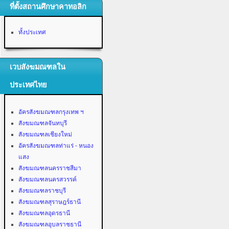
ที่ตั้งสถานศึกษาคาทอลิก
ทั้งประเทศ
เวบสังฆมณฑลใน
ประเทศไทย
อัครสังฆมณฑลกรุงเทพ ฯ
สังฆมณฑลจันทบุรี
สังฆมณฑลเชียงใหม่
อัครสังฆมณฑลท่าแร่ - หนอง
แสง
สังฆมณฑลนครราชสีมา
สังฆมณฑลนครสวรรค์
สังฆมณฑลราชบุรี
สังฆมณฑลสุราษฎร์ธานี
สังฆมณฑลอุดรธานี
สังฆมณฑลอุบลราชธานี