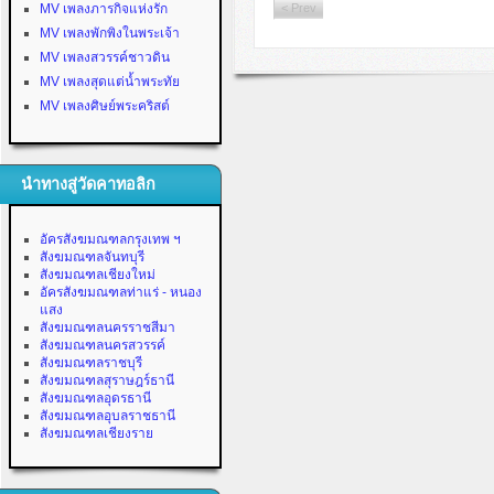
MV เพลงภารกิจแห่งรัก
< Prev
MV เพลงพักพิงในพระเจ้า
MV เพลงสวรรค์ชาวดิน
MV เพลงสุดแต่น้ำพระทัย
MV เพลงศิษย์พระคริสต์
นำทางสู่วัดคาทอลิก
อัครสังฆมณฑลกรุงเทพ ฯ
สังฆมณฑลจันทบุรี
สังฆมณฑลเชียงใหม่
อัครสังฆมณฑลท่าแร่ - หนอง
แสง
สังฆมณฑลนครราชสีมา
สังฆมณฑลนครสวรรค์
สังฆมณฑลราชบุรี
สังฆมณฑลสุราษฎร์ธานี
สังฆมณฑลอุดรธานี
สังฆมณฑลอุบลราชธานี
สังฆมณฑลเชียงราย