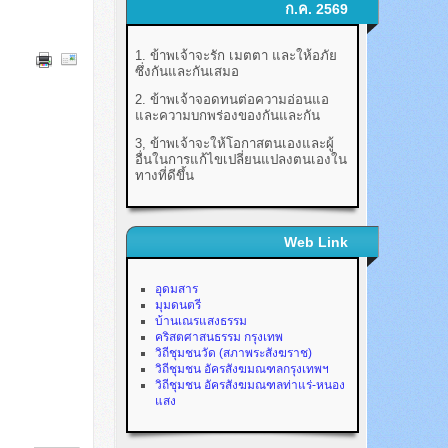
ก.ค. 2569
1. ข้าพเจ้าจะรัก เมตตา และให้อภัย
ซึ่งกันและกันเสมอ
2. ข้าพเจ้าจอดทนต่อความอ่อนแอ
และความบกพร่องของกันและกัน
3, ข้าพเจ้าจะให้โอกาสตนเองและผู้
อื่นในการแก้ไขเปลี่ยนแปลงตนเองใน
ทางที่ดีขึ้น
Web Link
อุดมสาร
มุมดนตรี
บ้านเณรแสงธรรม
คริสตศาสนธรรม กรุงเทพ
วิถีชุมชนวัด (สภาพระสังฆราช)
วิถีชุมชน อัครสังฆมณฑลกรุงเทพฯ
วิถีชุมชน อัครสังฆมณฑลท่าแร่-หนอง
แสง