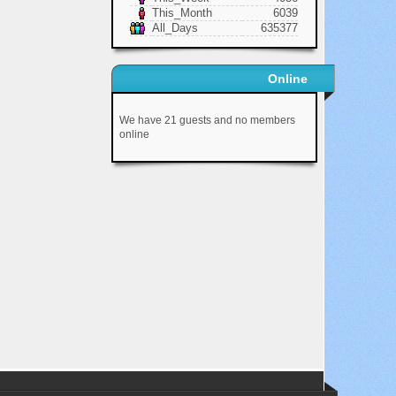
This_Month
6039
All_Days
635377
Online
We have 21 guests and no members
online