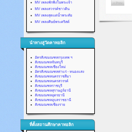
MV เพลงพักพิงในพระเจ้า
< Prev
MV เพลงสวรรค์ชาวดิน
MV เพลงสุดแต่น้ำพระทัย
MV เพลงศิษย์พระคริสต์
นำทางสู่วัดคาทอลิก
อัครสังฆมณฑลกรุงเทพ ฯ
สังฆมณฑลจันทบุรี
สังฆมณฑลเชียงใหม่
อัครสังฆมณฑลท่าแร่ - หนองแสง
สังฆมณฑลนครราชสีมา
สังฆมณฑลนครสวรรค์
สังฆมณฑลราชบุรี
สังฆมณฑลสุราษฎร์ธานี
สังฆมณฑลอุดรธานี
สังฆมณฑลอุบลราชธานี
สังฆมณฑลเชียงราย
ที่ตั้งสถานศึกษาคาทอลิก