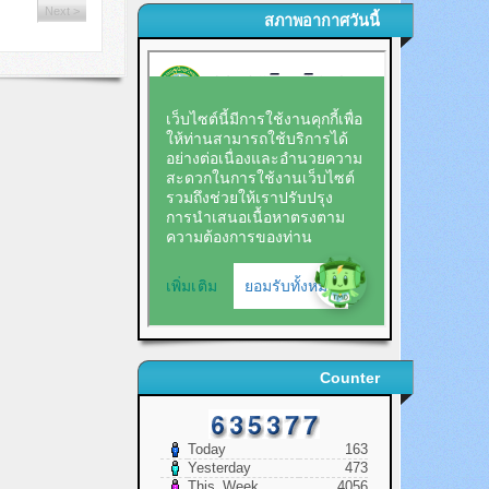
Next >
สภาพอากาศวันนี้
Counter
Today
163
Yesterday
473
This_Week
4056