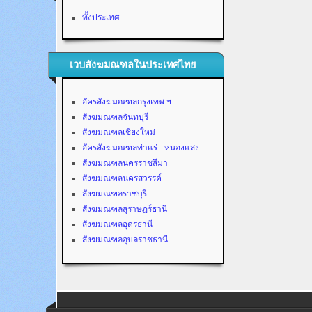
ทั้งประเทศ
เวบสังฆมณฑลในประเทศไทย
อัครสังฆมณฑลกรุงเทพ ฯ
สังฆมณฑลจันทบุรี
สังฆมณฑลเชียงใหม่
อัครสังฆมณฑลท่าแร่ - หนองแสง
สังฆมณฑลนครราชสีมา
สังฆมณฑลนครสวรรค์
สังฆมณฑลราชบุรี
สังฆมณฑลสุราษฎร์ธานี
สังฆมณฑลอุดรธานี
สังฆมณฑลอุบลราชธานี