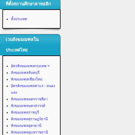
ที่ตั้งสถานศึกษาคาทอลิก
ทั้งประเทศ
เวบสังฆมณฑลใน
ประเทศไทย
อัครสังฆมณฑลกรุงเทพ ฯ
สังฆมณฑลจันทบุรี
สังฆมณฑลเชียงใหม่
อัครสังฆมณฑลท่าแร่ - หนอง
แสง
สังฆมณฑลนครราชสีมา
สังฆมณฑลนครสวรรค์
สังฆมณฑลราชบุรี
สังฆมณฑลสุราษฎร์ธานี
สังฆมณฑลอุดรธานี
สังฆมณฑลอุบลราชธานี