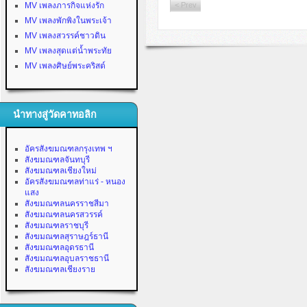
MV เพลงภารกิจแห่งรัก
< Prev
MV เพลงพักพิงในพระเจ้า
MV เพลงสวรรค์ชาวดิน
MV เพลงสุดแต่น้ำพระทัย
MV เพลงศิษย์พระคริสต์
นำทางสู่วัดคาทอลิก
อัครสังฆมณฑลกรุงเทพ ฯ
สังฆมณฑลจันทบุรี
สังฆมณฑลเชียงใหม่
อัครสังฆมณฑลท่าแร่ - หนอง
แสง
สังฆมณฑลนครราชสีมา
สังฆมณฑลนครสวรรค์
สังฆมณฑลราชบุรี
สังฆมณฑลสุราษฎร์ธานี
สังฆมณฑลอุดรธานี
สังฆมณฑลอุบลราชธานี
สังฆมณฑลเชียงราย