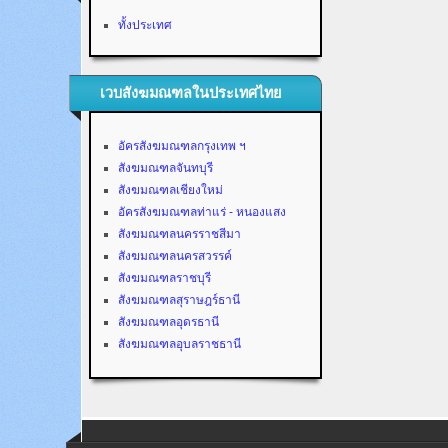
ทั้งประเทศ
เวบสังฆมณฑลในประเทศไทย
อัครสังฆมณฑลกรุงเทพ ฯ
สังฆมณฑลจันทบุรี
สังฆมณฑลเชียงใหม่
อัครสังฆมณฑลท่าแร่ - หนองแสง
สังฆมณฑลนครราชสีมา
สังฆมณฑลนครสวรรค์
สังฆมณฑลราชบุรี
สังฆมณฑลสุราษฎร์ธานี
สังฆมณฑลอุดรธานี
สังฆมณฑลอุบลราชธานี