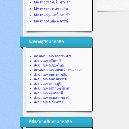
MV เพลงพักพิงในพระเจ้า
MV เพลงสวรรค์ชาวดิน
MV เพลงสุดแต่น้ำพระทัย
MV เพลงศิษย์พระคริสต์
นำทางสู่วัดคาทอลิก
อัครสังฆมณฑลกรุงเทพ ฯ
สังฆมณฑลจันทบุรี
สังฆมณฑลเชียงใหม่
อัครสังฆมณฑลท่าแร่ - หนองแสง
สังฆมณฑลนครราชสีมา
สังฆมณฑลนครสวรรค์
สังฆมณฑลราชบุรี
สังฆมณฑลสุราษฎร์ธานี
สังฆมณฑลอุดรธานี
สังฆมณฑลอุบลราชธานี
สังฆมณฑลเชียงราย
ที่ตั้งสถานศึกษาคาทอลิก