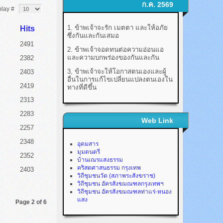
ก.ค. 2569
play #
1. ข้าพเจ้าจะรัก เมตตา และให้อภัย
Hits
ซึ่งกันและกันเสมอ
2491
2. ข้าพเจ้าจอดทนต่อความอ่อนแอ
และความบกพร่องของกันและกัน
2382
3, ข้าพเจ้าจะให้โอกาสตนเองและผู้
2403
อื่นในการแก้ไขเปลี่ยนแปลงตนเองใน
2419
ทางที่ดีขึ้น
2313
2283
Web Link
2257
2348
อุดมสาร
มุมดนตรี
2352
บ้านเณรแสงธรรม
คริสตศาสนธรรม กรุงเทพ
2403
วิถีชุมชนวัด (สภาพระสังฆราช)
วิถีชุมชน อัครสังฆมณฑลกรุงเทพฯ
วิถีชุมชน อัครสังฆมณฑลท่าแร่-หนอง
แสง
Page 2 of 6