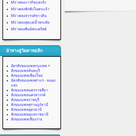
MV เพลงภารกิจแห่งรัก
MV เพลงพักพิงในพระเจ้า
MV เพลงสวรรค์ชาวดิน
MV เพลงสุดแต่น้ำพระทัย
MV เพลงศิษย์พระคริสต์
นำทางสู่วัดคาทอลิก
อัครสังฆมณฑลกรุงเทพ ฯ
สังฆมณฑลจันทบุรี
สังฆมณฑลเชียงใหม่
อัครสังฆมณฑลท่าแร่ - หนอง
แสง
สังฆมณฑลนครราชสีมา
สังฆมณฑลนครสวรรค์
สังฆมณฑลราชบุรี
สังฆมณฑลสุราษฎร์ธานี
สังฆมณฑลอุดรธานี
สังฆมณฑลอุบลราชธานี
สังฆมณฑลเชียงราย