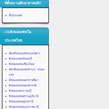
ที่ตั้งสถานศึกษาคาทอลิก
ทั้งประเทศ
เวบสังฆมณฑลใน
ประเทศไทย
อัครสังฆมณฑลกรุงเทพ ฯ
สังฆมณฑลจันทบุรี
สังฆมณฑลเชียงใหม่
อัครสังฆมณฑลท่าแร่ - หนอง
แสง
สังฆมณฑลนครราชสีมา
สังฆมณฑลนครสวรรค์
สังฆมณฑลราชบุรี
สังฆมณฑลสุราษฎร์ธานี
สังฆมณฑลอุดรธานี
สังฆมณฑลอุบลราชธานี