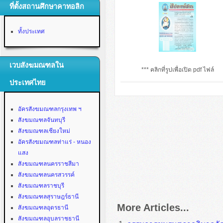
ที่ตั้งสถานศึกษาคาทอลิก
ทั้งประเทศ
เวบสังฆมณฑลใน
*** คลิกที่รูปเพื่อเปิด pdf ไฟล์
ประเทศไทย
อัครสังฆมณฑลกรุงเทพ ฯ
สังฆมณฑลจันทบุรี
สังฆมณฑลเชียงใหม่
อัครสังฆมณฑลท่าแร่ - หนอง
แสง
สังฆมณฑลนครราชสีมา
สังฆมณฑลนครสวรรค์
สังฆมณฑลราชบุรี
สังฆมณฑลสุราษฎร์ธานี
More Articles...
สังฆมณฑลอุดรธานี
สังฆมณฑลอุบลราชธานี