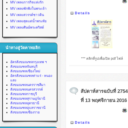
MV เพลงภารกิจแห่งรัก
MV เพลงพักพิงในพระเจ้า
Details
MV เพลงสวรรค์ชาวดิน
MV เพลงสุดแต่น้ำพระทัย
MV เพลงศิษย์พระคริสต์
นำทางสู่วัดคาทอลิก
*** คลิกที่รูปเพื่อเปิด pdf ไฟล์
อัครสังฆมณฑลกรุงเทพ ฯ
สังฆมณฑลจันทบุรี
สังฆมณฑลเชียงใหม่
อัครสังฆมณฑลท่าแร่ - หนอง
แสง
สังฆมณฑลนครราชสีมา
สังฆมณฑลนครสวรรค์
สัปดาห์สารฉบับที่ 2754
สังฆมณฑลราชบุรี
สังฆมณฑลสุราษฎร์ธานี
ที่ 13 พฤศจิกายน 2016
สังฆมณฑลอุดรธานี
สังฆมณฑลอุบลราชธานี
สังฆมณฑลเชียงราย
Details