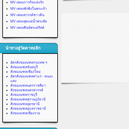
MV เพลงภารกิจแห่งรัก
MV เพลงพักพิงในพระเจ้า
MV เพลงสวรรค์ชาวดิน
MV เพลงสุดแต่น้ำพระทัย
MV เพลงศิษย์พระคริสต์
นำทางสู่วัดคาทอลิก
อัครสังฆมณฑลกรุงเทพ ฯ
สังฆมณฑลจันทบุรี
สังฆมณฑลเชียงใหม่
อัครสังฆมณฑลท่าแร่ - หนอง
แสง
สังฆมณฑลนครราชสีมา
สังฆมณฑลนครสวรรค์
สังฆมณฑลราชบุรี
สังฆมณฑลสุราษฎร์ธานี
สังฆมณฑลอุดรธานี
สังฆมณฑลอุบลราชธานี
สังฆมณฑลเชียงราย