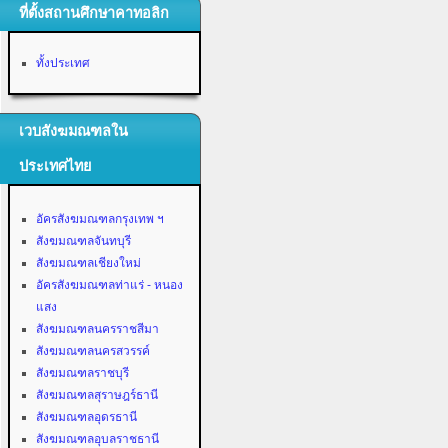
ที่ตั้งสถานศึกษาคาทอลิก
ทั้งประเทศ
เวบสังฆมณฑลใน
ประเทศไทย
อัครสังฆมณฑลกรุงเทพ ฯ
สังฆมณฑลจันทบุรี
สังฆมณฑลเชียงใหม่
อัครสังฆมณฑลท่าแร่ - หนอง
แสง
สังฆมณฑลนครราชสีมา
สังฆมณฑลนครสวรรค์
สังฆมณฑลราชบุรี
สังฆมณฑลสุราษฎร์ธานี
สังฆมณฑลอุดรธานี
สังฆมณฑลอุบลราชธานี