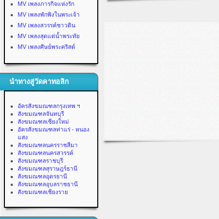
MV เพลงภารกิจแห่งรัก
MV เพลงพักพิงในพระเจ้า
MV เพลงสวรรค์ชาวดิน
MV เพลงสุดแต่น้ำพระทัย
MV เพลงศิษย์พระคริสต์
นำทางสู่วัดคาทอลิก
อัครสังฆมณฑลกรุงเทพ ฯ
สังฆมณฑลจันทบุรี
สังฆมณฑลเชียงใหม่
อัครสังฆมณฑลท่าแร่ - หนอง
แสง
สังฆมณฑลนครราชสีมา
สังฆมณฑลนครสวรรค์
สังฆมณฑลราชบุรี
สังฆมณฑลสุราษฎร์ธานี
สังฆมณฑลอุดรธานี
สังฆมณฑลอุบลราชธานี
สังฆมณฑลเชียงราย