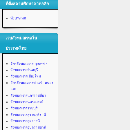
ที่ตั้งสถานศึกษาคาทอลิก
ทั้งประเทศ
เวบสังฆมณฑลใน
ประเทศไทย
อัครสังฆมณฑลกรุงเทพ ฯ
สังฆมณฑลจันทบุรี
สังฆมณฑลเชียงใหม่
อัครสังฆมณฑลท่าแร่ - หนอง
แสง
สังฆมณฑลนครราชสีมา
สังฆมณฑลนครสวรรค์
สังฆมณฑลราชบุรี
สังฆมณฑลสุราษฎร์ธานี
สังฆมณฑลอุดรธานี
สังฆมณฑลอุบลราชธานี