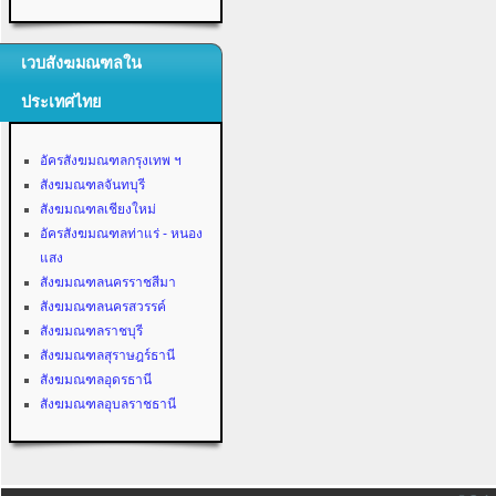
เวบสังฆมณฑลใน
ประเทศไทย
อัครสังฆมณฑลกรุงเทพ ฯ
สังฆมณฑลจันทบุรี
สังฆมณฑลเชียงใหม่
อัครสังฆมณฑลท่าแร่ - หนอง
แสง
สังฆมณฑลนครราชสีมา
สังฆมณฑลนครสวรรค์
สังฆมณฑลราชบุรี
สังฆมณฑลสุราษฎร์ธานี
สังฆมณฑลอุดรธานี
สังฆมณฑลอุบลราชธานี