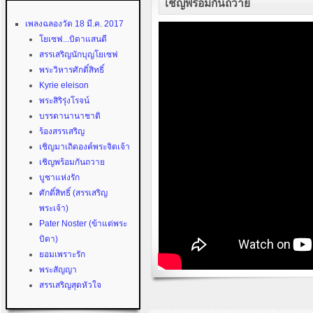
เชิญพร้อมกันถวาย
เพลงฉลองวัด 18 มี.ค. 2017
โยเซฟ...บิดาแสนดี
สรรเสริญนักบุญโยเซฟ
พระวิหารศักดิ์สิทธิ์
Kyrie eleison
พระสิริรุ่งโรจน์
บรรดานานาชาติ
ร้องสรรเสริญ
เชิญมาเถิดองค์พระจิตเจ้า
เชิญพร้อมกันถวาย
บูชาแห่งรัก
ศักดิ์สิทธิ์ (สรรเสริญ
พระเจ้า)
Pater Noster (ข้าแต่พระ
บิดา)
ยอมเพราะรัก
พระสัญญา
สรรเสริญสุดหัวใจ