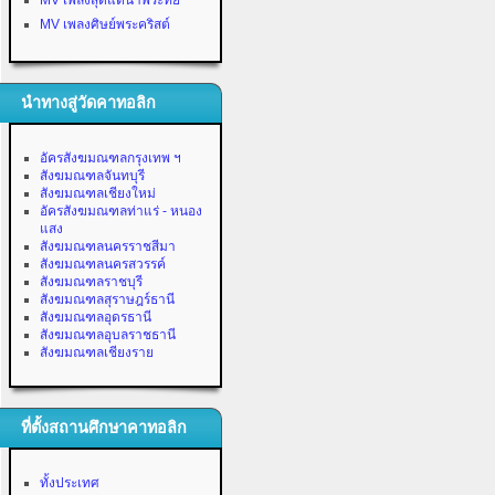
MV เพลงสุดแต่น้ำพระทัย
MV เพลงศิษย์พระคริสต์
นำทางสู่วัดคาทอลิก
อัครสังฆมณฑลกรุงเทพ ฯ
สังฆมณฑลจันทบุรี
สังฆมณฑลเชียงใหม่
อัครสังฆมณฑลท่าแร่ - หนอง
แสง
สังฆมณฑลนครราชสีมา
สังฆมณฑลนครสวรรค์
สังฆมณฑลราชบุรี
สังฆมณฑลสุราษฎร์ธานี
สังฆมณฑลอุดรธานี
สังฆมณฑลอุบลราชธานี
สังฆมณฑลเชียงราย
ที่ตั้งสถานศึกษาคาทอลิก
ทั้งประเทศ