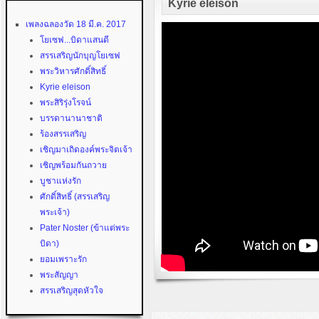
Kyrie eleison
เพลงฉลองวัด 18 มี.ค. 2017
โยเซฟ...บิดาแสนดี
สรรเสริญนักบุญโยเซฟ
พระวิหารศักดิ์สิทธิ์
Kyrie eleison
พระสิริรุ่งโรจน์
บรรดานานาชาติ
ร้องสรรเสริญ
เชิญมาเถิดองค์พระจิตเจ้า
เชิญพร้อมกันถวาย
บูชาแห่งรัก
ศักดิ์สิทธิ์ (สรรเสริญ
พระเจ้า)
Pater Noster (ข้าแต่พระ
บิดา)
ยอมเพราะรัก
พระสัญญา
สรรเสริญสุดหัวใจ