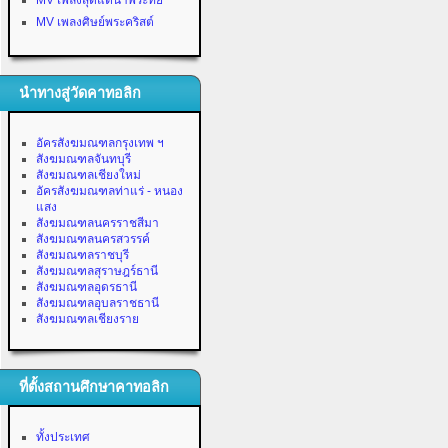
MV เพลงสุดแต่น้ำพระทัย
MV เพลงศิษย์พระคริสต์
นำทางสู่วัดคาทอลิก
อัครสังฆมณฑลกรุงเทพ ฯ
สังฆมณฑลจันทบุรี
สังฆมณฑลเชียงใหม่
อัครสังฆมณฑลท่าแร่ - หนอง
แสง
สังฆมณฑลนครราชสีมา
สังฆมณฑลนครสวรรค์
สังฆมณฑลราชบุรี
สังฆมณฑลสุราษฎร์ธานี
สังฆมณฑลอุดรธานี
สังฆมณฑลอุบลราชธานี
สังฆมณฑลเชียงราย
ที่ตั้งสถานศึกษาคาทอลิก
ทั้งประเทศ