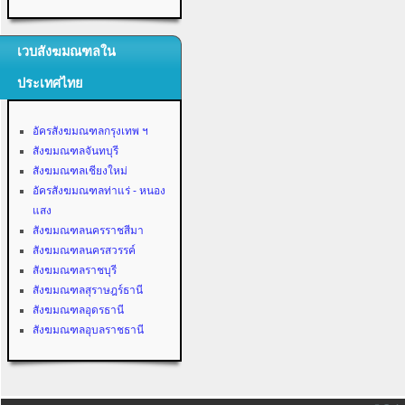
เวบสังฆมณฑลใน
ประเทศไทย
อัครสังฆมณฑลกรุงเทพ ฯ
สังฆมณฑลจันทบุรี
สังฆมณฑลเชียงใหม่
อัครสังฆมณฑลท่าแร่ - หนอง
แสง
สังฆมณฑลนครราชสีมา
สังฆมณฑลนครสวรรค์
สังฆมณฑลราชบุรี
สังฆมณฑลสุราษฎร์ธานี
สังฆมณฑลอุดรธานี
สังฆมณฑลอุบลราชธานี