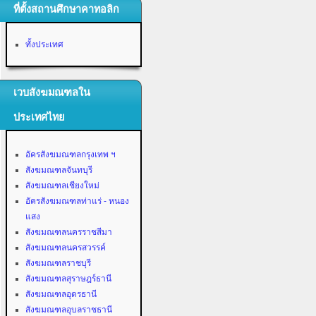
ที่ตั้งสถานศึกษาคาทอลิก
ทั้งประเทศ
เวบสังฆมณฑลใน
ประเทศไทย
อัครสังฆมณฑลกรุงเทพ ฯ
สังฆมณฑลจันทบุรี
สังฆมณฑลเชียงใหม่
อัครสังฆมณฑลท่าแร่ - หนอง
แสง
สังฆมณฑลนครราชสีมา
สังฆมณฑลนครสวรรค์
สังฆมณฑลราชบุรี
สังฆมณฑลสุราษฎร์ธานี
สังฆมณฑลอุดรธานี
สังฆมณฑลอุบลราชธานี