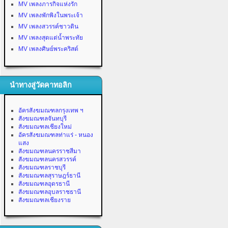
MV เพลงภารกิจแห่งรัก
MV เพลงพักพิงในพระเจ้า
MV เพลงสวรรค์ชาวดิน
MV เพลงสุดแต่น้ำพระทัย
MV เพลงศิษย์พระคริสต์
นำทางสู่วัดคาทอลิก
อัครสังฆมณฑลกรุงเทพ ฯ
สังฆมณฑลจันทบุรี
สังฆมณฑลเชียงใหม่
อัครสังฆมณฑลท่าแร่ - หนอง
แสง
สังฆมณฑลนครราชสีมา
สังฆมณฑลนครสวรรค์
สังฆมณฑลราชบุรี
สังฆมณฑลสุราษฎร์ธานี
สังฆมณฑลอุดรธานี
สังฆมณฑลอุบลราชธานี
สังฆมณฑลเชียงราย