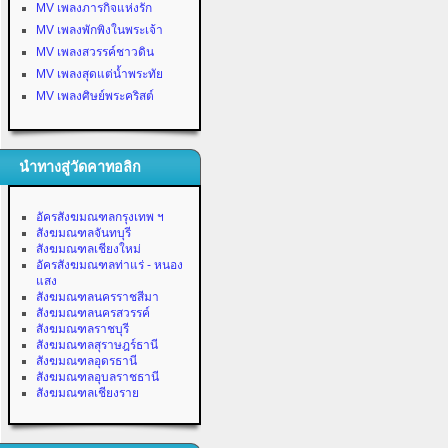
MV เพลงภารกิจแห่งรัก
MV เพลงพักพิงในพระเจ้า
MV เพลงสวรรค์ชาวดิน
MV เพลงสุดแต่น้ำพระทัย
MV เพลงศิษย์พระคริสต์
นำทางสู่วัดคาทอลิก
อัครสังฆมณฑลกรุงเทพ ฯ
สังฆมณฑลจันทบุรี
สังฆมณฑลเชียงใหม่
อัครสังฆมณฑลท่าแร่ - หนอง
แสง
สังฆมณฑลนครราชสีมา
สังฆมณฑลนครสวรรค์
สังฆมณฑลราชบุรี
สังฆมณฑลสุราษฎร์ธานี
สังฆมณฑลอุดรธานี
สังฆมณฑลอุบลราชธานี
สังฆมณฑลเชียงราย