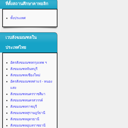
ที่ตั้งสถานศึกษาคาทอลิก
ทั้งประเทศ
เวบสังฆมณฑลใน
ประเทศไทย
อัครสังฆมณฑลกรุงเทพ ฯ
สังฆมณฑลจันทบุรี
สังฆมณฑลเชียงใหม่
อัครสังฆมณฑลท่าแร่ - หนอง
แสง
สังฆมณฑลนครราชสีมา
สังฆมณฑลนครสวรรค์
สังฆมณฑลราชบุรี
สังฆมณฑลสุราษฎร์ธานี
สังฆมณฑลอุดรธานี
สังฆมณฑลอุบลราชธานี