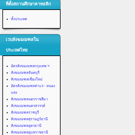
ที่ตั้งสถานศึกษาคาทอลิก
ทั้งประเทศ
เวบสังฆมณฑลใน
ประเทศไทย
อัครสังฆมณฑลกรุงเทพ ฯ
สังฆมณฑลจันทบุรี
สังฆมณฑลเชียงใหม่
อัครสังฆมณฑลท่าแร่ - หนอง
แสง
สังฆมณฑลนครราชสีมา
สังฆมณฑลนครสวรรค์
สังฆมณฑลราชบุรี
สังฆมณฑลสุราษฎร์ธานี
สังฆมณฑลอุดรธานี
สังฆมณฑลอุบลราชธานี