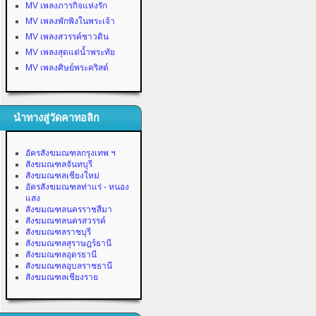
MV เพลงภารกิจแห่งรัก
MV เพลงพักพิงในพระเจ้า
MV เพลงสวรรค์ชาวดิน
MV เพลงสุดแต่น้ำพระทัย
MV เพลงศิษย์พระคริสต์
นำทางสู่วัดคาทอลิก
อัครสังฆมณฑลกรุงเทพ ฯ
สังฆมณฑลจันทบุรี
สังฆมณฑลเชียงใหม่
อัครสังฆมณฑลท่าแร่ - หนอง
แสง
สังฆมณฑลนครราชสีมา
สังฆมณฑลนครสวรรค์
สังฆมณฑลราชบุรี
สังฆมณฑลสุราษฎร์ธานี
สังฆมณฑลอุดรธานี
สังฆมณฑลอุบลราชธานี
สังฆมณฑลเชียงราย