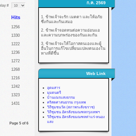
ก.ค. 2569
play #
1. ข้าพเจ้าจะรัก เมตตา และให้อภัย
Hits
ซึ่งกันและกันเสมอ
1256
2. ข้าพเจ้าจอดทนต่อความอ่อนแอ
และความบกพร่องของกันและกัน
1330
3, ข้าพเจ้าจะให้โอกาสตนเองและผู้
1222
อื่นในการแก้ไขเปลี่ยนแปลงตนเองใน
1236
ทางที่ดีขึ้น
1272
1268
Web Link
1216
1242
อุดมสาร
มุมดนตรี
1323
บ้านเณรแสงธรรม
คริสตศาสนธรรม กรุงเทพ
1431
วิถีชุมชนวัด (สภาพระสังฆราช)
วิถีชุมชน อัครสังฆมณฑลกรุงเทพฯ
วิถีชุมชน อัครสังฆมณฑลท่าแร่-หนอง
แสง
Page 5 of 6