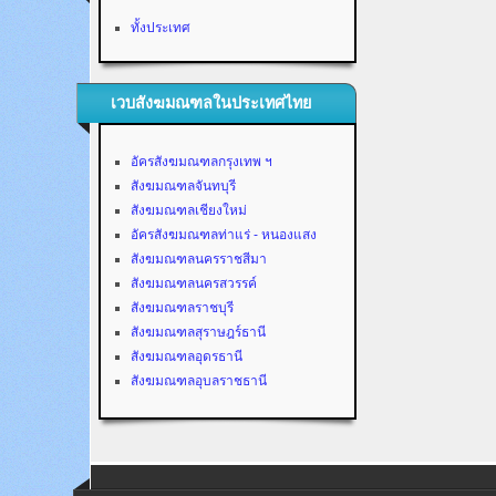
ทั้งประเทศ
เวบสังฆมณฑลในประเทศไทย
อัครสังฆมณฑลกรุงเทพ ฯ
สังฆมณฑลจันทบุรี
สังฆมณฑลเชียงใหม่
อัครสังฆมณฑลท่าแร่ - หนองแสง
สังฆมณฑลนครราชสีมา
สังฆมณฑลนครสวรรค์
สังฆมณฑลราชบุรี
สังฆมณฑลสุราษฎร์ธานี
สังฆมณฑลอุดรธานี
สังฆมณฑลอุบลราชธานี