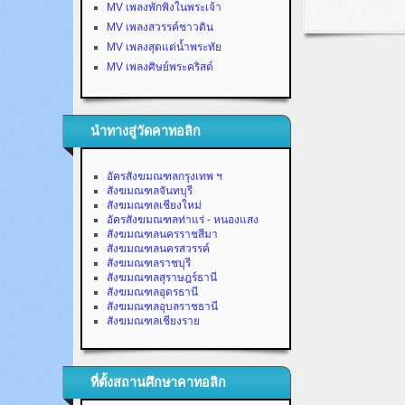
MV เพลงพักพิงในพระเจ้า
MV เพลงสวรรค์ชาวดิน
MV เพลงสุดแต่น้ำพระทัย
MV เพลงศิษย์พระคริสต์
นำทางสู่วัดคาทอลิก
อัครสังฆมณฑลกรุงเทพ ฯ
สังฆมณฑลจันทบุรี
สังฆมณฑลเชียงใหม่
อัครสังฆมณฑลท่าแร่ - หนองแสง
สังฆมณฑลนครราชสีมา
สังฆมณฑลนครสวรรค์
สังฆมณฑลราชบุรี
สังฆมณฑลสุราษฎร์ธานี
สังฆมณฑลอุดรธานี
สังฆมณฑลอุบลราชธานี
สังฆมณฑลเชียงราย
ที่ตั้งสถานศึกษาคาทอลิก