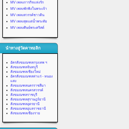
MV เพลงภารกิจแห่งรัก
MV เพลงพักพิงในพระเจ้า
MV เพลงสวรรค์ชาวดิน
MV เพลงสุดแต่น้ำพระทัย
MV เพลงศิษย์พระคริสต์
นำทางสู่วัดคาทอลิก
อัครสังฆมณฑลกรุงเทพ ฯ
สังฆมณฑลจันทบุรี
สังฆมณฑลเชียงใหม่
อัครสังฆมณฑลท่าแร่ - หนอง
แสง
สังฆมณฑลนครราชสีมา
สังฆมณฑลนครสวรรค์
สังฆมณฑลราชบุรี
สังฆมณฑลสุราษฎร์ธานี
สังฆมณฑลอุดรธานี
สังฆมณฑลอุบลราชธานี
สังฆมณฑลเชียงราย