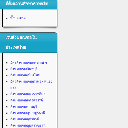
ที่ตั้งสถานศึกษาคาทอลิก
ทั้งประเทศ
เวบสังฆมณฑลใน
ประเทศไทย
อัครสังฆมณฑลกรุงเทพ ฯ
สังฆมณฑลจันทบุรี
สังฆมณฑลเชียงใหม่
อัครสังฆมณฑลท่าแร่ - หนอง
แสง
สังฆมณฑลนครราชสีมา
สังฆมณฑลนครสวรรค์
สังฆมณฑลราชบุรี
สังฆมณฑลสุราษฎร์ธานี
สังฆมณฑลอุดรธานี
สังฆมณฑลอุบลราชธานี