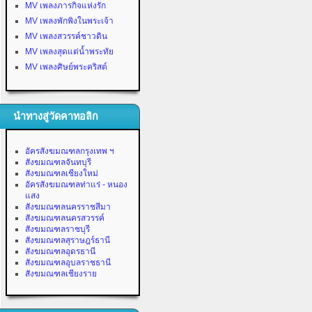
MV เพลงภารกิจแห่งรัก
MV เพลงพักพิงในพระเจ้า
MV เพลงสวรรค์ชาวดิน
MV เพลงสุดแต่น้ำพระทัย
MV เพลงศิษย์พระคริสต์
นำทางสู่วัดคาทอลิก
อัครสังฆมณฑลกรุงเทพ ฯ
สังฆมณฑลจันทบุรี
สังฆมณฑลเชียงใหม่
อัครสังฆมณฑลท่าแร่ - หนอง
แสง
สังฆมณฑลนครราชสีมา
สังฆมณฑลนครสวรรค์
สังฆมณฑลราชบุรี
สังฆมณฑลสุราษฎร์ธานี
สังฆมณฑลอุดรธานี
สังฆมณฑลอุบลราชธานี
สังฆมณฑลเชียงราย