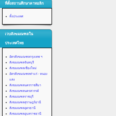
ที่ตั้งสถานศึกษาคาทอลิก
ทั้งประเทศ
เวบสังฆมณฑลใน
ประเทศไทย
อัครสังฆมณฑลกรุงเทพ ฯ
สังฆมณฑลจันทบุรี
สังฆมณฑลเชียงใหม่
อัครสังฆมณฑลท่าแร่ - หนอง
แสง
สังฆมณฑลนครราชสีมา
สังฆมณฑลนครสวรรค์
สังฆมณฑลราชบุรี
สังฆมณฑลสุราษฎร์ธานี
สังฆมณฑลอุดรธานี
สังฆมณฑลอุบลราชธานี