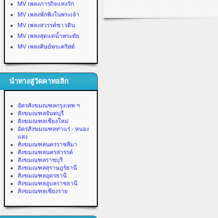
MV เพลงภารกิจแห่งรัก
MV เพลงพักพิงในพระเจ้า
MV เพลงสวรรค์ชาวดิน
MV เพลงสุดแต่น้ำพระทัย
MV เพลงศิษย์พระคริสต์
นำทางสู่วัดคาทอลิก
อัครสังฆมณฑลกรุงเทพ ฯ
สังฆมณฑลจันทบุรี
สังฆมณฑลเชียงใหม่
อัครสังฆมณฑลท่าแร่ - หนอง
แสง
สังฆมณฑลนครราชสีมา
สังฆมณฑลนครสวรรค์
สังฆมณฑลราชบุรี
สังฆมณฑลสุราษฎร์ธานี
สังฆมณฑลอุดรธานี
สังฆมณฑลอุบลราชธานี
สังฆมณฑลเชียงราย