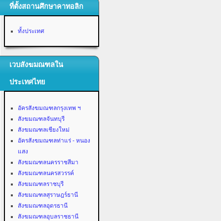
ที่ตั้งสถานศึกษาคาทอลิก
ทั้งประเทศ
เวบสังฆมณฑลใน
ประเทศไทย
อัครสังฆมณฑลกรุงเทพ ฯ
สังฆมณฑลจันทบุรี
สังฆมณฑลเชียงใหม่
อัครสังฆมณฑลท่าแร่ - หนอง
แสง
สังฆมณฑลนครราชสีมา
สังฆมณฑลนครสวรรค์
สังฆมณฑลราชบุรี
สังฆมณฑลสุราษฎร์ธานี
สังฆมณฑลอุดรธานี
สังฆมณฑลอุบลราชธานี