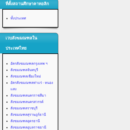
ที่ตั้งสถานศึกษาคาทอลิก
ทั้งประเทศ
เวบสังฆมณฑลใน
ประเทศไทย
อัครสังฆมณฑลกรุงเทพ ฯ
สังฆมณฑลจันทบุรี
สังฆมณฑลเชียงใหม่
อัครสังฆมณฑลท่าแร่ - หนอง
แสง
สังฆมณฑลนครราชสีมา
สังฆมณฑลนครสวรรค์
สังฆมณฑลราชบุรี
สังฆมณฑลสุราษฎร์ธานี
สังฆมณฑลอุดรธานี
สังฆมณฑลอุบลราชธานี