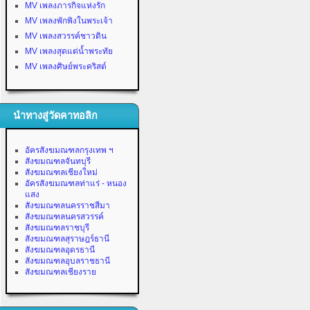
MV เพลงภารกิจแห่งรัก
MV เพลงพักพิงในพระเจ้า
MV เพลงสวรรค์ชาวดิน
MV เพลงสุดแต่น้ำพระทัย
MV เพลงศิษย์พระคริสต์
นำทางสู่วัดคาทอลิก
อัครสังฆมณฑลกรุงเทพ ฯ
สังฆมณฑลจันทบุรี
สังฆมณฑลเชียงใหม่
อัครสังฆมณฑลท่าแร่ - หนอง
แสง
สังฆมณฑลนครราชสีมา
สังฆมณฑลนครสวรรค์
สังฆมณฑลราชบุรี
สังฆมณฑลสุราษฎร์ธานี
สังฆมณฑลอุดรธานี
สังฆมณฑลอุบลราชธานี
สังฆมณฑลเชียงราย