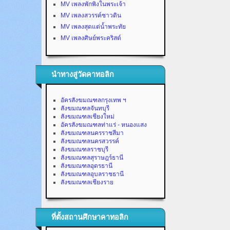
MV เพลงพักพิงในพระเจ้า
MV เพลงสวรรค์ชาวดิน
MV เพลงสุดแต่น้ำพระทัย
MV เพลงศิษย์พระคริสต์
นำทางสู่วัดคาทอลิก
อัครสังฆมณฑลกรุงเทพ ฯ
สังฆมณฑลจันทบุรี
สังฆมณฑลเชียงใหม่
อัครสังฆมณฑลท่าแร่ - หนองแสง
สังฆมณฑลนครราชสีมา
สังฆมณฑลนครสวรรค์
สังฆมณฑลราชบุรี
สังฆมณฑลสุราษฎร์ธานี
สังฆมณฑลอุดรธานี
สังฆมณฑลอุบลราชธานี
สังฆมณฑลเชียงราย
ที่ตั้งสถานศึกษาคาทอลิก