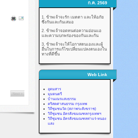
ก.ค. 2569
1. ข้าพเจ้าจะรัก เมตตา และให้อภัย
ซึ่งกันและกันเสมอ
2. ข้าพเจ้าจอดทนต่อความอ่อนแอ
และความบกพร่องของกันและกัน
3, ข้าพเจ้าจะให้โอกาสตนเองและผู้
อื่นในการแก้ไขเปลี่ยนแปลงตนเองใน
ทางที่ดีขึ้น
Web Link
อุดมสาร
Next >
มุมดนตรี
บ้านเณรแสงธรรม
คริสตศาสนธรรม กรุงเทพ
วิถีชุมชนวัด (สภาพระสังฆราช)
วิถีชุมชน อัครสังฆมณฑลกรุงเทพฯ
วิถีชุมชน อัครสังฆมณฑลท่าแร่-หนอง
แสง