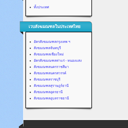
ทั้งประเทศ
เวบสังฆมณฑลในประเทศไทย
อัครสังฆมณฑลกรุงเทพ ฯ
สังฆมณฑลจันทบุรี
สังฆมณฑลเชียงใหม่
อัครสังฆมณฑลท่าแร่ - หนองแสง
สังฆมณฑลนครราชสีมา
สังฆมณฑลนครสวรรค์
สังฆมณฑลราชบุรี
สังฆมณฑลสุราษฎร์ธานี
สังฆมณฑลอุดรธานี
สังฆมณฑลอุบลราชธานี