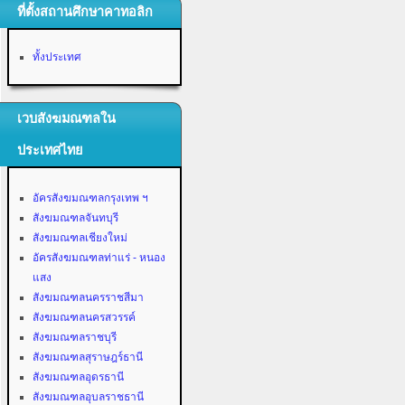
ที่ตั้งสถานศึกษาคาทอลิก
ทั้งประเทศ
เวบสังฆมณฑลใน
ประเทศไทย
อัครสังฆมณฑลกรุงเทพ ฯ
สังฆมณฑลจันทบุรี
สังฆมณฑลเชียงใหม่
อัครสังฆมณฑลท่าแร่ - หนอง
แสง
สังฆมณฑลนครราชสีมา
สังฆมณฑลนครสวรรค์
สังฆมณฑลราชบุรี
สังฆมณฑลสุราษฎร์ธานี
สังฆมณฑลอุดรธานี
สังฆมณฑลอุบลราชธานี