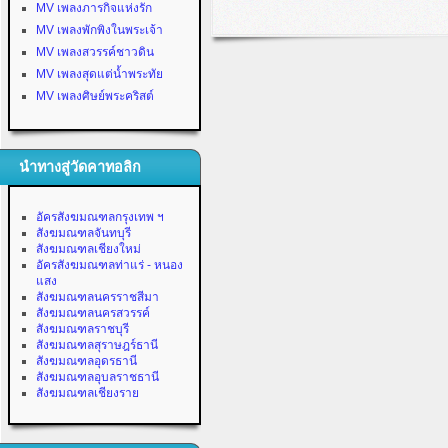
MV เพลงภารกิจแห่งรัก
MV เพลงพักพิงในพระเจ้า
MV เพลงสวรรค์ชาวดิน
MV เพลงสุดแต่น้ำพระทัย
MV เพลงศิษย์พระคริสต์
นำทางสู่วัดคาทอลิก
อัครสังฆมณฑลกรุงเทพ ฯ
สังฆมณฑลจันทบุรี
สังฆมณฑลเชียงใหม่
อัครสังฆมณฑลท่าแร่ - หนอง
แสง
สังฆมณฑลนครราชสีมา
สังฆมณฑลนครสวรรค์
สังฆมณฑลราชบุรี
สังฆมณฑลสุราษฎร์ธานี
สังฆมณฑลอุดรธานี
สังฆมณฑลอุบลราชธานี
สังฆมณฑลเชียงราย