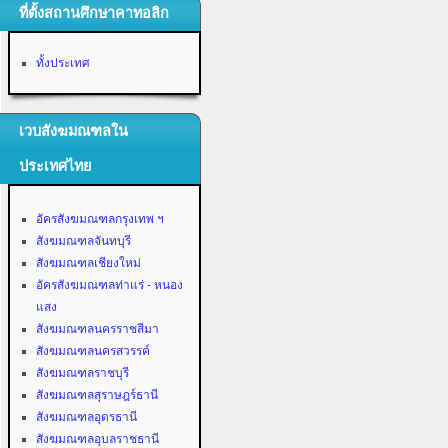
ที่ตั้งสถานศึกษาคาทอลิก
ทั้งประเทศ
เวบสังฆมณฑลใน
ประเทศไทย
อัครสังฆมณฑลกรุงเทพ ฯ
สังฆมณฑลจันทบุรี
สังฆมณฑลเชียงใหม่
อัครสังฆมณฑลท่าแร่ - หนอง
แสง
สังฆมณฑลนครราชสีมา
สังฆมณฑลนครสวรรค์
สังฆมณฑลราชบุรี
สังฆมณฑลสุราษฎร์ธานี
สังฆมณฑลอุดรธานี
สังฆมณฑลอุบลราชธานี