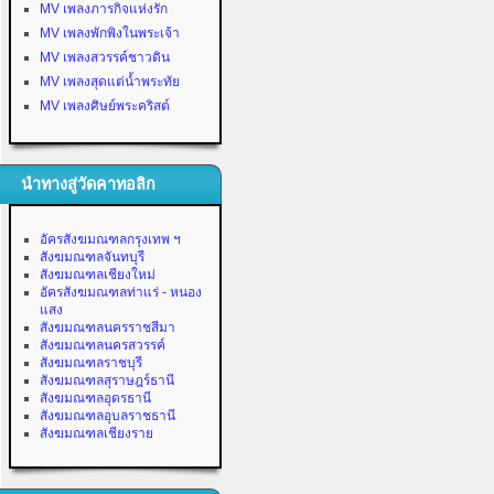
MV เพลงภารกิจแห่งรัก
MV เพลงพักพิงในพระเจ้า
MV เพลงสวรรค์ชาวดิน
MV เพลงสุดแต่น้ำพระทัย
MV เพลงศิษย์พระคริสต์
นำทางสู่วัดคาทอลิก
อัครสังฆมณฑลกรุงเทพ ฯ
สังฆมณฑลจันทบุรี
สังฆมณฑลเชียงใหม่
อัครสังฆมณฑลท่าแร่ - หนอง
แสง
สังฆมณฑลนครราชสีมา
สังฆมณฑลนครสวรรค์
สังฆมณฑลราชบุรี
สังฆมณฑลสุราษฎร์ธานี
สังฆมณฑลอุดรธานี
สังฆมณฑลอุบลราชธานี
สังฆมณฑลเชียงราย