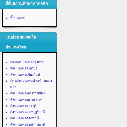
ที่ตั้งสถานศึกษาคาทอลิก
ทั้งประเทศ
เวบสังฆมณฑลใน
ประเทศไทย
อัครสังฆมณฑลกรุงเทพ ฯ
สังฆมณฑลจันทบุรี
สังฆมณฑลเชียงใหม่
อัครสังฆมณฑลท่าแร่ - หนอง
แสง
สังฆมณฑลนครราชสีมา
สังฆมณฑลนครสวรรค์
สังฆมณฑลราชบุรี
สังฆมณฑลสุราษฎร์ธานี
สังฆมณฑลอุดรธานี
สังฆมณฑลอุบลราชธานี