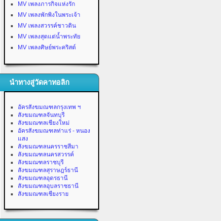
MV เพลงภารกิจแห่งรัก
MV เพลงพักพิงในพระเจ้า
MV เพลงสวรรค์ชาวดิน
MV เพลงสุดแต่น้ำพระทัย
MV เพลงศิษย์พระคริสต์
นำทางสู่วัดคาทอลิก
อัครสังฆมณฑลกรุงเทพ ฯ
สังฆมณฑลจันทบุรี
สังฆมณฑลเชียงใหม่
อัครสังฆมณฑลท่าแร่ - หนอง
แสง
สังฆมณฑลนครราชสีมา
สังฆมณฑลนครสวรรค์
สังฆมณฑลราชบุรี
สังฆมณฑลสุราษฎร์ธานี
สังฆมณฑลอุดรธานี
สังฆมณฑลอุบลราชธานี
สังฆมณฑลเชียงราย