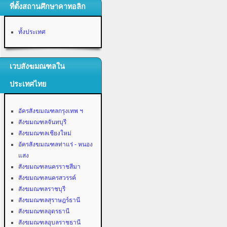
ที่ตั้งสถานศึกษาคาทอลิก
ทั้งประเทศ
เวบสังฆมณฑลใน
ประเทศไทย
อัครสังฆมณฑลกรุงเทพ ฯ
สังฆมณฑลจันทบุรี
สังฆมณฑลเชียงใหม่
อัครสังฆมณฑลท่าแร่ - หนอง
แสง
สังฆมณฑลนครราชสีมา
สังฆมณฑลนครสวรรค์
สังฆมณฑลราชบุรี
สังฆมณฑลสุราษฎร์ธานี
สังฆมณฑลอุดรธานี
สังฆมณฑลอุบลราชธานี