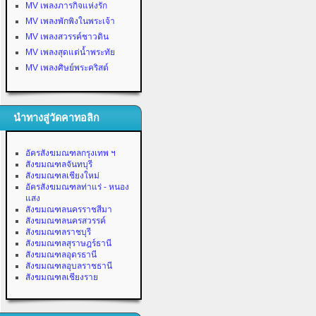
MV เพลงภารกิจแห่งรัก
MV เพลงพักพิงในพระเจ้า
MV เพลงสวรรค์ชาวดิน
MV เพลงสุดแต่น้ำพระทัย
MV เพลงศิษย์พระคริสต์
นำทางสู่วัดคาทอลิก
อัครสังฆมณฑลกรุงเทพ ฯ
สังฆมณฑลจันทบุรี
สังฆมณฑลเชียงใหม่
อัครสังฆมณฑลท่าแร่ - หนอง
แสง
สังฆมณฑลนครราชสีมา
สังฆมณฑลนครสวรรค์
สังฆมณฑลราชบุรี
สังฆมณฑลสุราษฎร์ธานี
สังฆมณฑลอุดรธานี
สังฆมณฑลอุบลราชธานี
สังฆมณฑลเชียงราย