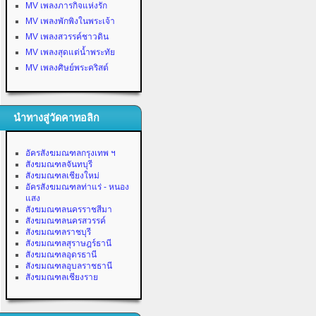
MV เพลงภารกิจแห่งรัก
MV เพลงพักพิงในพระเจ้า
MV เพลงสวรรค์ชาวดิน
MV เพลงสุดแต่น้ำพระทัย
MV เพลงศิษย์พระคริสต์
นำทางสู่วัดคาทอลิก
อัครสังฆมณฑลกรุงเทพ ฯ
สังฆมณฑลจันทบุรี
สังฆมณฑลเชียงใหม่
อัครสังฆมณฑลท่าแร่ - หนอง
แสง
สังฆมณฑลนครราชสีมา
สังฆมณฑลนครสวรรค์
สังฆมณฑลราชบุรี
สังฆมณฑลสุราษฎร์ธานี
สังฆมณฑลอุดรธานี
สังฆมณฑลอุบลราชธานี
สังฆมณฑลเชียงราย