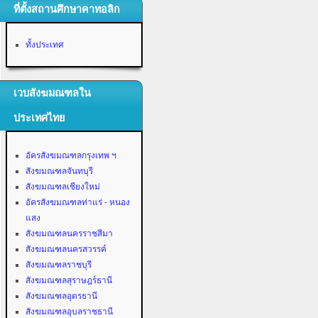
ที่ตั้งสถานศึกษาคาทอลิก
ทั้งประเทศ
เวบสังฆมณฑลใน
ประเทศไทย
อัครสังฆมณฑลกรุงเทพ ฯ
สังฆมณฑลจันทบุรี
สังฆมณฑลเชียงใหม่
อัครสังฆมณฑลท่าแร่ - หนอง
แสง
สังฆมณฑลนครราชสีมา
สังฆมณฑลนครสวรรค์
สังฆมณฑลราชบุรี
สังฆมณฑลสุราษฎร์ธานี
สังฆมณฑลอุดรธานี
สังฆมณฑลอุบลราชธานี