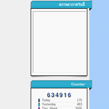
สภาพอากาศวันนี้
Counter
Today
175
Yesterday
483
This_Week
3595