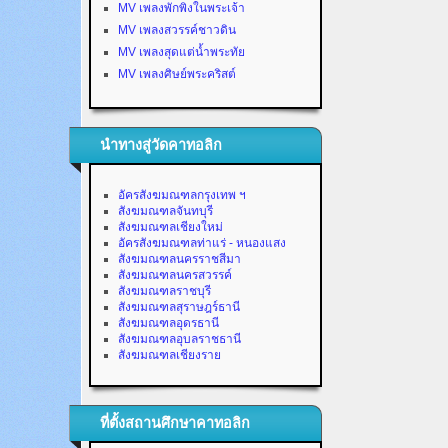
MV เพลงพักพิงในพระเจ้า
MV เพลงสวรรค์ชาวดิน
MV เพลงสุดแต่น้ำพระทัย
MV เพลงศิษย์พระคริสต์
นำทางสู่วัดคาทอลิก
อัครสังฆมณฑลกรุงเทพ ฯ
สังฆมณฑลจันทบุรี
สังฆมณฑลเชียงใหม่
อัครสังฆมณฑลท่าแร่ - หนองแสง
สังฆมณฑลนครราชสีมา
สังฆมณฑลนครสวรรค์
สังฆมณฑลราชบุรี
สังฆมณฑลสุราษฎร์ธานี
สังฆมณฑลอุดรธานี
สังฆมณฑลอุบลราชธานี
สังฆมณฑลเชียงราย
ที่ตั้งสถานศึกษาคาทอลิก