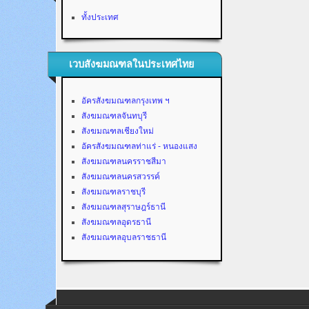
ทั้งประเทศ
เวบสังฆมณฑลในประเทศไทย
อัครสังฆมณฑลกรุงเทพ ฯ
สังฆมณฑลจันทบุรี
สังฆมณฑลเชียงใหม่
อัครสังฆมณฑลท่าแร่ - หนองแสง
สังฆมณฑลนครราชสีมา
สังฆมณฑลนครสวรรค์
สังฆมณฑลราชบุรี
สังฆมณฑลสุราษฎร์ธานี
สังฆมณฑลอุดรธานี
สังฆมณฑลอุบลราชธานี