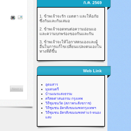
ก.ค. 2569
1. ข้าพเจ้าจะรัก เมตตา และให้อภัย
ซึ่งกันและกันเสมอ
2. ข้าพเจ้าจอดทนต่อความอ่อนแอ
และความบกพร่องของกันและกัน
3, ข้าพเจ้าจะให้โอกาสตนเองและผู้
อื่นในการแก้ไขเปลี่ยนแปลงตนเองใน
ทางที่ดีขึ้น
Web Link
อุดมสาร
Next >
มุมดนตรี
บ้านเณรแสงธรรม
คริสตศาสนธรรม กรุงเทพ
วิถีชุมชนวัด (สภาพระสังฆราช)
วิถีชุมชน อัครสังฆมณฑลกรุงเทพฯ
วิถีชุมชน อัครสังฆมณฑลท่าแร่-หนอง
แสง