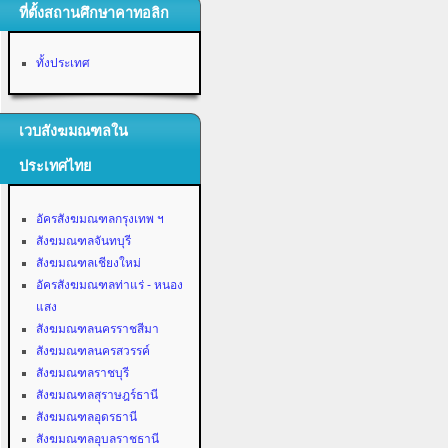
ที่ตั้งสถานศึกษาคาทอลิก
ทั้งประเทศ
เวบสังฆมณฑลใน
ประเทศไทย
อัครสังฆมณฑลกรุงเทพ ฯ
สังฆมณฑลจันทบุรี
สังฆมณฑลเชียงใหม่
อัครสังฆมณฑลท่าแร่ - หนอง
แสง
สังฆมณฑลนครราชสีมา
สังฆมณฑลนครสวรรค์
สังฆมณฑลราชบุรี
สังฆมณฑลสุราษฎร์ธานี
สังฆมณฑลอุดรธานี
สังฆมณฑลอุบลราชธานี