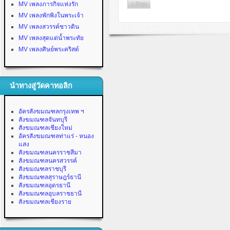
MV เพลงภารกิจแห่งรัก
< Prev
MV เพลงพักพิงในพระเจ้า
MV เพลงสวรรค์ชาวดิน
MV เพลงสุดแต่น้ำพระทัย
MV เพลงศิษย์พระคริสต์
นำทางสู่วัดคาทอลิก
อัครสังฆมณฑลกรุงเทพ ฯ
สังฆมณฑลจันทบุรี
สังฆมณฑลเชียงใหม่
อัครสังฆมณฑลท่าแร่ - หนอง
แสง
สังฆมณฑลนครราชสีมา
สังฆมณฑลนครสวรรค์
สังฆมณฑลราชบุรี
สังฆมณฑลสุราษฎร์ธานี
สังฆมณฑลอุดรธานี
สังฆมณฑลอุบลราชธานี
สังฆมณฑลเชียงราย