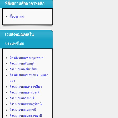
ที่ตั้งสถานศึกษาคาทอลิก
ทั้งประเทศ
เวบสังฆมณฑลใน
ประเทศไทย
อัครสังฆมณฑลกรุงเทพ ฯ
สังฆมณฑลจันทบุรี
สังฆมณฑลเชียงใหม่
อัครสังฆมณฑลท่าแร่ - หนอง
แสง
สังฆมณฑลนครราชสีมา
สังฆมณฑลนครสวรรค์
สังฆมณฑลราชบุรี
สังฆมณฑลสุราษฎร์ธานี
สังฆมณฑลอุดรธานี
สังฆมณฑลอุบลราชธานี