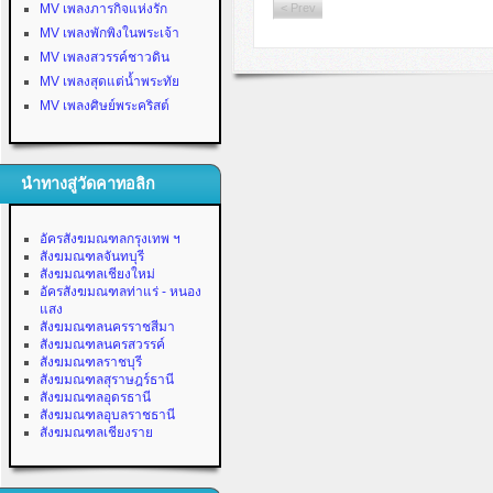
MV เพลงภารกิจแห่งรัก
< Prev
MV เพลงพักพิงในพระเจ้า
MV เพลงสวรรค์ชาวดิน
MV เพลงสุดแต่น้ำพระทัย
MV เพลงศิษย์พระคริสต์
นำทางสู่วัดคาทอลิก
อัครสังฆมณฑลกรุงเทพ ฯ
สังฆมณฑลจันทบุรี
สังฆมณฑลเชียงใหม่
อัครสังฆมณฑลท่าแร่ - หนอง
แสง
สังฆมณฑลนครราชสีมา
สังฆมณฑลนครสวรรค์
สังฆมณฑลราชบุรี
สังฆมณฑลสุราษฎร์ธานี
สังฆมณฑลอุดรธานี
สังฆมณฑลอุบลราชธานี
สังฆมณฑลเชียงราย