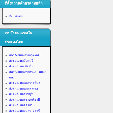
ที่ตั้งสถานศึกษาคาทอลิก
ทั้งประเทศ
เวบสังฆมณฑลใน
ประเทศไทย
อัครสังฆมณฑลกรุงเทพ ฯ
สังฆมณฑลจันทบุรี
สังฆมณฑลเชียงใหม่
อัครสังฆมณฑลท่าแร่ - หนอง
แสง
สังฆมณฑลนครราชสีมา
สังฆมณฑลนครสวรรค์
สังฆมณฑลราชบุรี
สังฆมณฑลสุราษฎร์ธานี
สังฆมณฑลอุดรธานี
สังฆมณฑลอุบลราชธานี