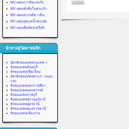
MV เพลงภารกิจแห่งรัก
< Prev
MV เพลงพักพิงในพระเจ้า
MV เพลงสวรรค์ชาวดิน
MV เพลงสุดแต่น้ำพระทัย
MV เพลงศิษย์พระคริสต์
นำทางสู่วัดคาทอลิก
อัครสังฆมณฑลกรุงเทพ ฯ
สังฆมณฑลจันทบุรี
สังฆมณฑลเชียงใหม่
อัครสังฆมณฑลท่าแร่ - หนอง
แสง
สังฆมณฑลนครราชสีมา
สังฆมณฑลนครสวรรค์
สังฆมณฑลราชบุรี
สังฆมณฑลสุราษฎร์ธานี
สังฆมณฑลอุดรธานี
สังฆมณฑลอุบลราชธานี
สังฆมณฑลเชียงราย