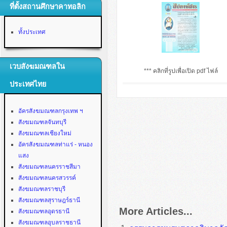
ที่ตั้งสถานศึกษาคาทอลิก
ทั้งประเทศ
เวบสังฆมณฑลใน
*** คลิกที่รูปเพื่อเปิด pdf ไฟล์
ประเทศไทย
อัครสังฆมณฑลกรุงเทพ ฯ
สังฆมณฑลจันทบุรี
สังฆมณฑลเชียงใหม่
อัครสังฆมณฑลท่าแร่ - หนอง
แสง
สังฆมณฑลนครราชสีมา
สังฆมณฑลนครสวรรค์
สังฆมณฑลราชบุรี
สังฆมณฑลสุราษฎร์ธานี
More Articles...
สังฆมณฑลอุดรธานี
สังฆมณฑลอุบลราชธานี