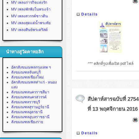
MV เพลงภารกิจแห่งรัก
MV เพลงพักพิงในพระเจ้า
Details
MV เพลงสวรรค์ชาวดิน
MV เพลงสุดแต่น้ำพระทัย
MV เพลงศิษย์พระคริสต์
นำทางสู่วัดคาทอลิก
*** คลิกที่รูปเพื่อเปิด pdf ไฟล์
อัครสังฆมณฑลกรุงเทพ ฯ
สังฆมณฑลจันทบุรี
สังฆมณฑลเชียงใหม่
อัครสังฆมณฑลท่าแร่ - หนอง
แสง
สังฆมณฑลนครราชสีมา
สังฆมณฑลนครสวรรค์
สัปดาห์สารฉบับที่ 2754
สังฆมณฑลราชบุรี
สังฆมณฑลสุราษฎร์ธานี
ที่ 13 พฤศจิกายน 2016
สังฆมณฑลอุดรธานี
สังฆมณฑลอุบลราชธานี
สังฆมณฑลเชียงราย
Details