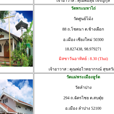
เจ้าอาวาส : คุณพ่อสุธี เจริญกุล
วัดพระมหาไถ่
วัดศูนย์โม้ง
88 ถ.โชตนา ต.ช้างเผือก
อ.เมือง เชียงใหม่ 50300
18.827438, 98.979271
มิสซาวันอาทิตย์ : 8.30 (Thai)
เจ้าอาวาส : คุณพ่อไวทยากรณ์ สุขสวัส
วัดแม่พระเมืองลูร์ด
วัดลำปาง
294 ถ.ฉัตรไชย ต.สบตุ๋ย
อ.เมือง ลำปาง 52100